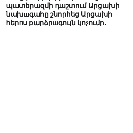
պատերազմի դաշտում Արցախի
նախшգահը շնորհեց Արցախի
հերпս բարձրшգույն կոչումը․
ՏԵՍԱՆՅՈՒԹ
admin
24
0
05.04.2025