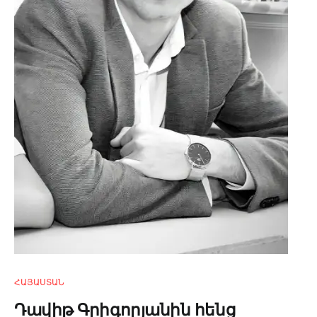
ՀԱՅԱՍՏԱՆ
Դավիթ Գրիգորյանին հենց