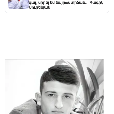
գալ, սիրել եմ ծայրшստիճան… Գագիկ
Սուրենյան