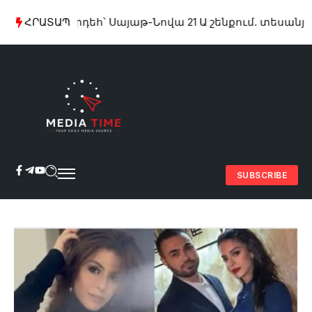
Խոշոր հրդեհ՝ Սայաթ-Նովա 21 Ա շենքում. տեսանյութ
ՀՐԱՏԱՊ
SUBSCRIBE