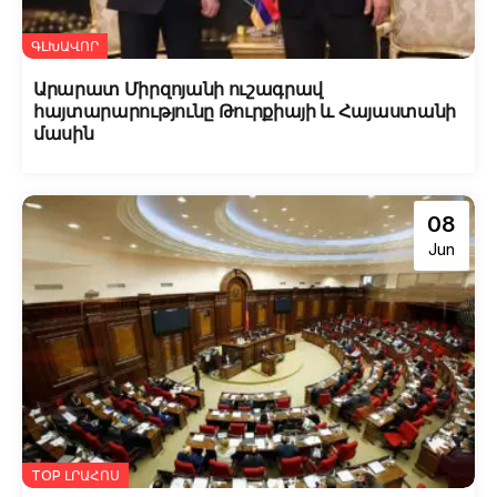
ԳԼԽԱՎՈՐ
Արարատ Միրզոյանի ուշագրավ
հայտարարությունը Թուրքիայի և Հայաստանի
մասին
08
Jun
TOP ԼՐԱՀՈՍ