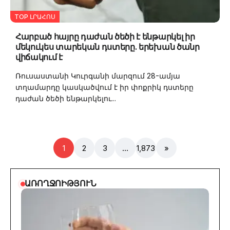
TOP ԼՐԱՀՈՍ
Հարբած հայրը դաժան ծեծի է ենթարկել իր
մեկուկես տարեկան դստերը. երեխան ծանր
վիճակում է
Ռուսաստանի Կուրգանի մարզում 28-ամյա
տղամարդը կասկածվում է իր փոքրիկ դստերը
դաժան ծեծի ենթարկելու...
1
2
3
…
1,873
»
ԱՌՈՂՋՈԻԹՅՈՒՆ