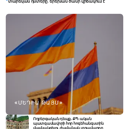
տարեկան դստերը. երեխան ծանր վիճակում է
«ՄԵԴԻԱ ԹԱՅՄ»
Ողբերգական դեպք․ ՔՊ-ական
պատգամավորի հոր հոգեհանգստին
մասնակցելու ժամանակ տղամարդը