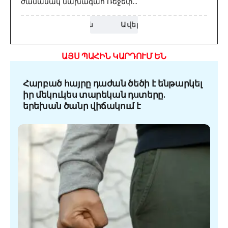
ժամանակ նախագահ Ռեջեփ...
Ավելին
ԱՅՍ ՊԱՀԻՆ ԿԱՐԴՈՒՄ ԵՆ
Հարբած հայրը դաժան ծեծի է ենթարկել
իր մեկուկես տարեկան դստերը.
երեխան ծանր վիճակում է