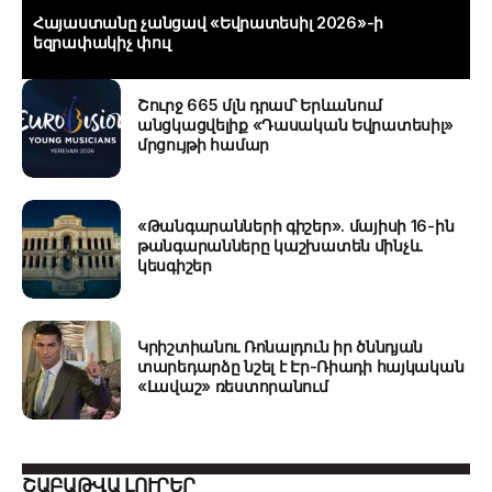
Հայաստանը չանցավ «Եվրատեսիլ 2026»-ի
եզրափակիչ փուլ
Շուրջ 665 մլն դրամ՝ Երևանում
անցկացվելիք «Դասական Եվրատեսիլ»
մրցույթի համար
«Թանգարանների գիշեր». մայիսի 16-ին
թանգարանները կաշխատեն մինչև
կեսգիշեր
Կրիշտիանու Ռոնալդուն իր ծննդյան
տարեդարձը նշել է Էր-Ռիադի հայկական
«Լավաշ» ռեստորանում
ՇԱԲԱԹՎԱ ԼՈՒՐԵՐ