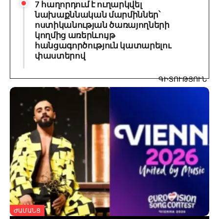
7 հաղորդում է ուղարկվել
նախաքննական մարմիններ՝
ոստիկանության ծառայողների
կողմից առերևույթ
հանցագործություն կատարելու
փաստերով
ԳԻՏՈՒԹՅՈՒՆ
ՄՇԱԿՈՒՅԹ
ԺԱՄԱՆՑ