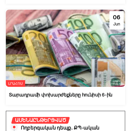
06
Jun
ԼՐԱՀՈՍ
Տարադրամի փոխարժեքները հունիսի 6-ին
ԱՄԵՆԱԸՆԹԵՐՑՎԱԾ
Ողբերգական դեպք․ ՔՊ-ական