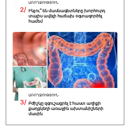
ԱՌՈՂՋՈՒԹՅՈՒՆ
Ինչու՞ են մասնագետները խորհուրդ
տալիս ավելի հաճախ օգտագործել
համեմ
ԱՌՈՂՋՈՒԹՅՈՒՆ
Բժիշկը զգուշացրել է հաստ աղիքի
քաղցկեղի առաջին ախտանիշների
մասին