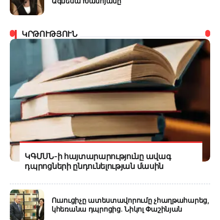
Ագնեսա Խամոյանը
ԿՐԹՈՒԹՅՈՒՆ
ԿԳՄՍՆ-ի հայտարարությունը ավագ
դպրոցների ընդունելության մասին
Ուսուցիչը ատեստավորումը չհաղթահարեց,
կհեռանա դպրոցից. Նիկոլ Փաշինյան