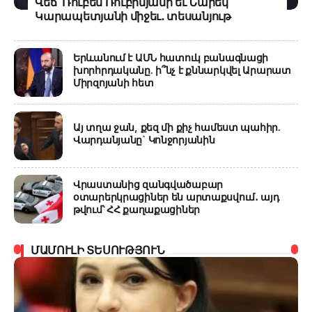
Վեճ՝ Ռուբեն Ռուբինյանի եւ Նարեկ
Կարապետյանի միջեւ․ տեսանյութ
Երևանում է ԱՄՆ հատուկ բանագնացի
խորհրդականը. ի՞նչ է քննարկվել Արարատ
Միրզոյանի հետ
Այ տղա ջան, քեզ մի քիչ համեստ պահիր.
Վարդանյանը` Կոնջորյանին
Վրաստանից զանգվածաբար
օտարերկրացիներ են արտաքսվում․ այդ
թվում՝ ՀՀ քաղաքացիներ
ՄԱՄՈՒԼԻ ՏԵՍՈՒԹՅՈՒՆ