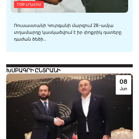
TOP ԼՐԱՀՈՍ
Ռուսաստանի Կուրգանի մարզում 28-ամյա
տղամարդը կասկածվում է իր փոքրիկ դստերը
դաժան ծեծի...
ԽՄԲԱԳՐԻ ԸՆՏՐԱՆԻ
08
Jun