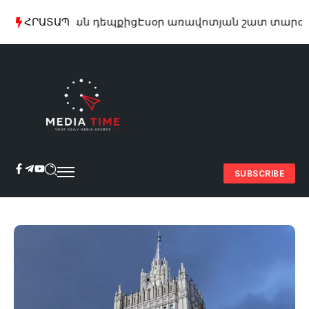
Էսօր առավոտյան շատ տարօրինակ նամակ եմ ստացել
ՀՐԱՏԱՊ
SUBSCRIBE