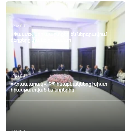
ԼՐԱՀՈՍ
«Փաստ». Նոր պարտքեր են ներգրավում
ճեղքերը փակելու համար
ԼՐԱՀՈՍ
«Հրապարակ». ՔՊ հնաբնակները խիստ
հիասթափված են նորերից