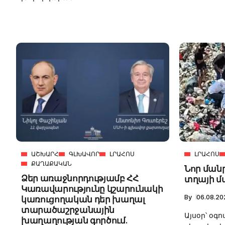
ԱՇԽԱՐՀ
ԳԼԽԱՎՈՐ
ԼՐԱՀՈՍ
ԼՐԱՀՈՍ
ՔԱՂԱՔԱԿԱՆ
Նոր ման
Ձեր առաջնորդությամբ ՀՀ
տղայի մ
Կառավարությունը կշարունակի
By
06.08.20
կառուցողական դեր խաղալ
տարածաշրջանային
Այսօր՝ օգ
խաղաղության գործում.