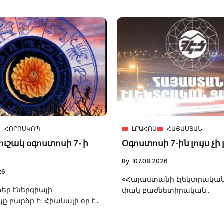
ՀՈՐՈՍԿՈՊ
ԼՐԱՀՈՍ
ՀԱՅԱՍՏԱՆ
ւշակ օգոստոսի 7֊ ի
Օգոստոսի 7-ին լույս չի 
By
07.08.2026
26
«Հայաստանի էլեկտրական
ձեր էներգիայի
փակ բաժնետիրական...
 բարձր է։ Հիանալի օր է...