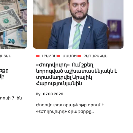
ԱՍՏԱՆ
ԼՐԱՀՈՍ
ՄԱՄՈՒԼ
ՔԱՂԱՔԱԿԱՆ
«Ժողովուրդ». Ում շքեղ
եքը
նորոգված աշխատասենյակն է
մբ
տրամադրվել Արայիկ
Հարությունյանին
By
07.08.2026
տոսի 7-ին
Ժողովուրդ» օրաթերթը գրում է.
««Ժողովուրդ» օրաթերթը...