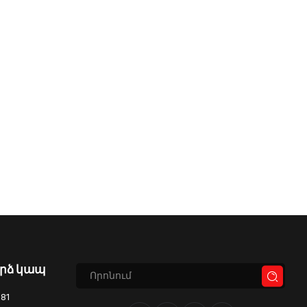
րձ կապ
81