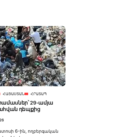
ՀԱՅԱՍՏԱՆ
ՀՐԱՏԱՊ
րամասներ՝ 29-ամյա
ահվան դեպքից
26
ոստոսի 6-ին, ողբերգական