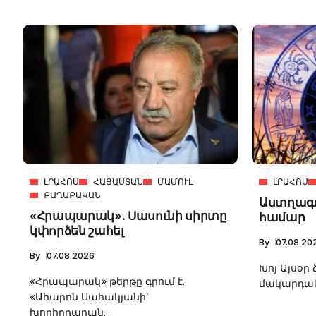
ԼՐԱՀՈՍ
ՀԱՅԱՍՏԱՆ
ՄԱՄՈՒԼ
ԼՐԱՀՈՍ
ՔԱՂԱՔԱԿԱՆ
Աստղագո
«Հրապարակ»․ Սասունի սիրտը
համար
կփորձեն շահել
By
07.08.20
By
07.08.2026
Խոյ Այսօր 
«Հրապարակ» թերթը գրում է.
մակարդակը
«Ահարոն Սահակյանի՝
խորհրդարան...