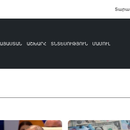
Տարադրամի 
ԱՅԱՍՏԱՆ
ԱՇԽԱՐՀ
ՏՆՏԵՍՈՒԹՅՈՒՆ
ՄԱՄՈՒԼ