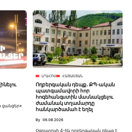
ԼՐԱՀՈՍ
ՀԱՅԱՍՏԱՆ
լինելու
Ողբերգական դեպք․ ՔՊ-ական
պատգամավորի հոր
հոգեհանգստին մասնակցելու
ժամանակ տղամարդը
 ցանցեր»
հանկարծամահ է եղել
By
06.08.2026
Օգոստոսի 4-ին ողբերգական դեպք է