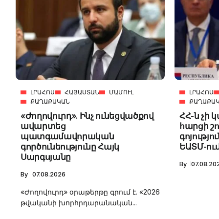
4m
2.2k
8.22k
ԼՐԱՀՈՍ
ՀԱՅԱՍՏԱՆ
ՄԱՄՈՒԼ
ԼՐԱՀՈՍ
ՔԱՂԱՔԱԿԱՆ
ՔԱՂԱՔԱ
follow
«Ժողովուրդ». Ինչ ունեցվածքով
ՀՀ-ն չի 
ավարտեց
հարցի շո
պատգամավորական
գոյությու
գործունեությունը Հայկ
ԵԱՏՄ-ում
Սարգսյանը
By
07.08.20
By
07.08.2026
«Ժողովուրդ» օրաթերթը գրում է. «2026
թվականի խորհրդարանական...