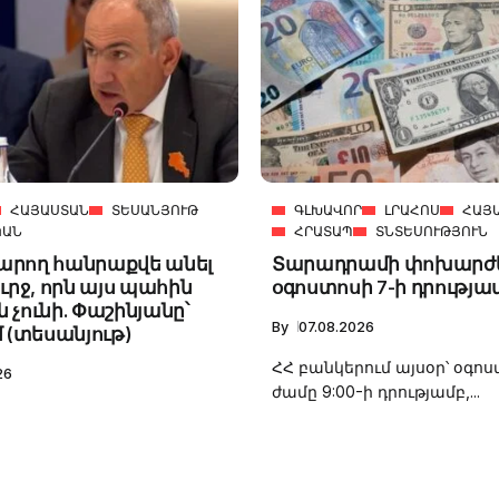
ՀԱՅԱՍՏԱՆ
ՏԵՍԱՆՅՈՒԹ
ԳԼԽԱՎՈՐ
ԼՐԱՀՈՍ
ՀԱՅ
ԿԱՆ
ՀՐԱՏԱՊ
ՏՆՏԵՍՈՒԹՅՈՒՆ
կարող հանրաքվե անել
Տարադրամի փոխարժ
ւրջ, որն այս պահին
օգոստոսի 7-ի դրությա
ն չունի. Փաշինյանը՝
By
07.08.2026
 (տեսանյութ)
ՀՀ բանկերում այսօր՝ օգոս
26
ժամը 9:00-ի դրությամբ,...