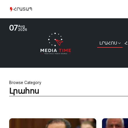
ՀՐԱՏԱՊ
07
Aug
2026
ԼՐԱՀՈՍ
Հ
Browse Category
Լրահոս