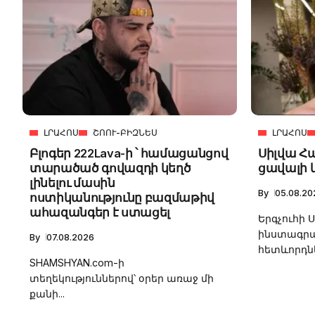
4m
2.2k
8.22k
ԼՐԱՀՈՍ
ՇՈՈՒ-ԲԻԶՆԵՍ
ԼՐԱՀՈՍ
follow
Բլոգեր 222Lava-ի ՝ համացանցով
Սիլվա Հա
տարածած գովազդի կեղծ
ցավալի 
լինելու մասին
By
05.08.20
ոստիկանությունը բազմաթիվ
ահազանգեր է ստացել
Երգչուհի 
ինստագրամ
By
07.08.2026
հետևորդնե
SHAMSHYAN.com-ի
տեղեկություններով՝ օրեր առաջ մի
քանի...