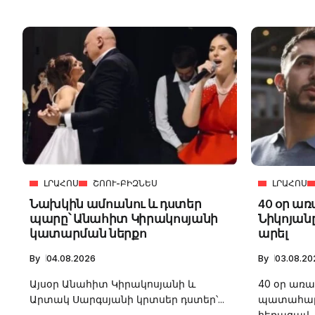
ԼՐԱՀՈՍ
ՇՈՈՒ-ԲԻԶՆԵՍ
ԼՐԱՀՈՍ
Նախկին ամուսնու և դստեր
40 օր առ
պարը՝ Անահիտ Կիրակոսյանի
Նիկոյան
կատարման ներքո
արել
By
04.08.2026
By
03.08.20
Այսօր Անահիտ Կիրակոսյանի և
40 օր առ
Արտակ Սարգսյանի կրտսեր դստեր՝...
պատահարի
հեռացավ..