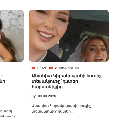
ԼՐԱՀՈՍ
ՇՈՈՒ-ԲԻԶՆԵՍ
 է
Անահիտ Կիրակոսյանի հուզիչ
նի
տեսանյութը՝ դստեր
հարսանիքից
By
03.08.2026
Անահիտ Կիրակոսյանի հուզիչ
ստացել
տեսանյութը՝ դստեր...
նդյան...