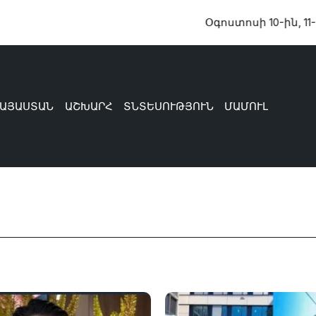
Օգոստոսի 10-ին, 11-ին, 12-
ԱՅԱՍՏԱՆ
ԱՇԽԱՐՀ
ՏՆՏԵՍՈՒԹՅՈՒՆ
ՄԱՄՈՒԼ