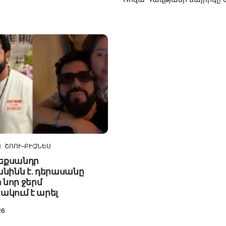
ՇՈՈՒ-ԲԻԶՆԵՍ
լեքսանդր
նինն է. դերասանը
 նոր ջերմ
կում է արել
26