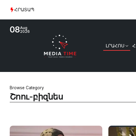
ՀՐԱՏԱՊ
08
Aug
2026
ԼՐԱՀՈՍ
Հ
Browse Category
Շոու-բիզնես