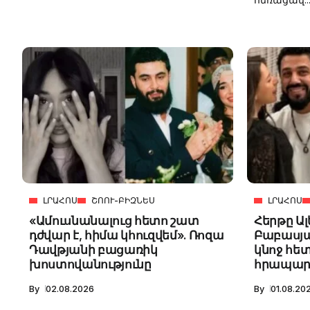
ԼՐԱՀՈՍ
ՇՈՈՒ-ԲԻԶՆԵՍ
ԼՐԱՀՈՍ
«Ամուսնանալուց հետո շատ
Հերթը Ա
դժվար է, հիմա կհուզվեմ». Ռոզա
Բաբասյա
Դավթյանի բացառիկ
կնոջ հետ
խոստովանությունը
հրապարա
By
02.08.2026
By
01.08.20