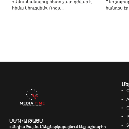
«Ամուսնանալուց հետո շատ դժվար է,
Դեռ շաբաթ
հիմա կհուզվեմ». Ռոզա...
հանդես էր 
Մե
C
A
C
P
ՄԵԴԻԱ ԹԱՅՄ
S
«Մեդիա Թայմ». Մենք ներկայացնում ենք աշխարհի