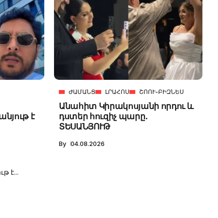
ԺԱՄԱՆՑ
ԼՐԱՀՈՍ
ՇՈՈՒ-ԲԻԶՆԵՍ
Անահիտ Կիրակոսյանի որդու և
նյութ է
դստեր հուզիչ պարը․
ՏԵՍԱՆՅՈՒԹ
By
04.08.2026
 է...