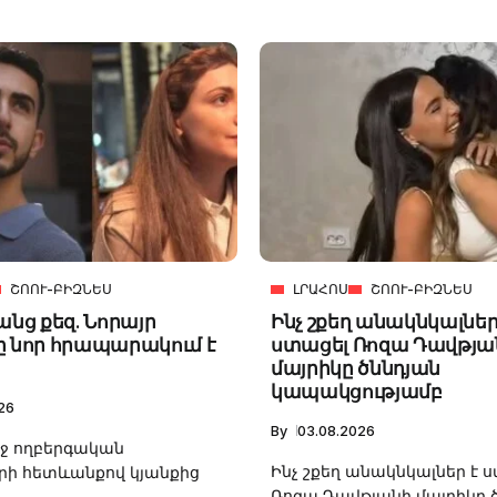
ՇՈՈՒ-ԲԻԶՆԵՍ
ԼՐԱՀՈՍ
ՇՈՈՒ-ԲԻԶՆԵՍ
անց քեզ. Նորայր
Ինչ շքեղ անակնկալներ
ը նոր հրապարակում է
ստացել Ռոզա Դավթյա
մայրիկը ծննդյան
կապակցությամբ
26
By
03.08.2026
աջ ողբերգական
Ինչ շքեղ անակնկալներ է 
 հետևանքով կյանքից
Ռոզա Դավթյանի մայրիկը ծն
.