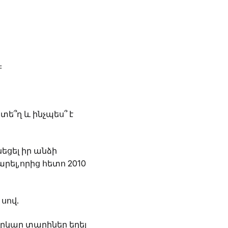
։
տե՞ղ և ինչպես՞ է
նեցել իր անձի
րել,որից հետո 2010
 սով.
 երկար տարիներ եղել