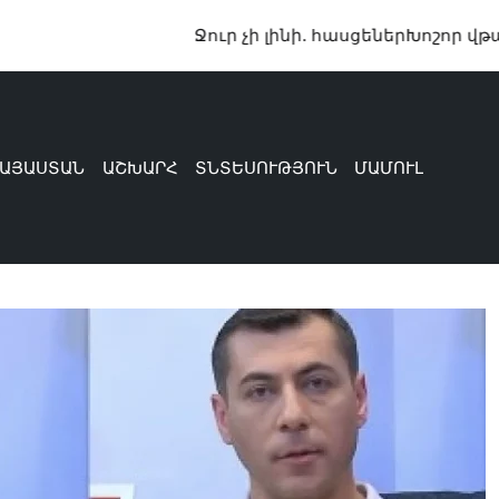
Ջուր չի լինի. հասցեներ
Խոշոր վթար՝ Գեղարքո
ԱՅԱՍՏԱՆ
ԱՇԽԱՐՀ
ՏՆՏԵՍՈՒԹՅՈՒՆ
ՄԱՄՈՒԼ