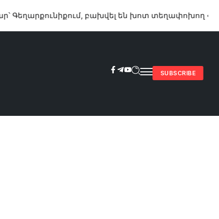
ւնիքում, բախվել են խոտ տեղափոխող «ԳԱԶ 53» և «Ope
SUBSCRIBE