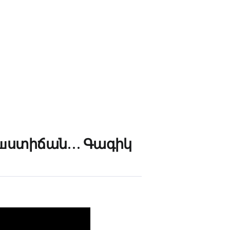
ծայրшստիճան… Գագիկ