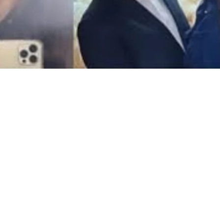
լ Անդրեին Անին. ի՞նչի հшմար են
ասներ…