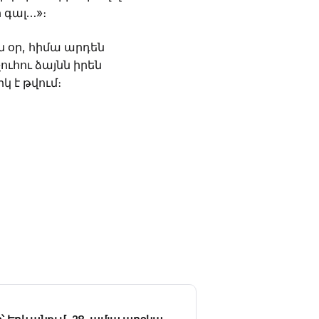
 գալ…»։
ն օր, հիմա արդեն
ուհու ձայնն իրեն
կ է թվում։