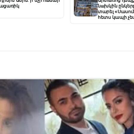
նդրեին Անին. ի՞նչի հшմար
Արտшռոց դեպք
 բացառիկ
նшխկին ընկերը
տարել «Սասուն
հետս կապի չես