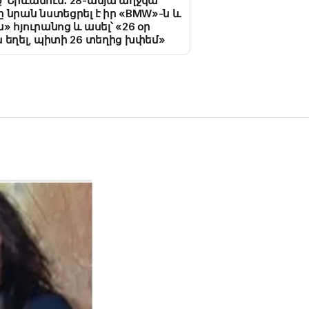
՝ Երևանում․ 28-ամյա աղջկա
 նրան նստեցրել է իր «BMW»-ն և
» հյուրանոց և ասել՝ «26 օր
 եղել, պիտի 26 տեղից խփեմ»