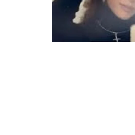
ՇՈՈՒ-ԲԻԶՆԵՍ
Ու՞մ հետ է բռնшցրե
բացառիկ մանրամ
admin
10
0
05.04.2025