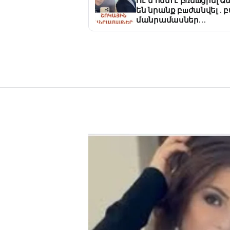
Ու՞մ հետ է բռնшցրել Ա
են նրանք բшժանվել .
մանրամասներ…