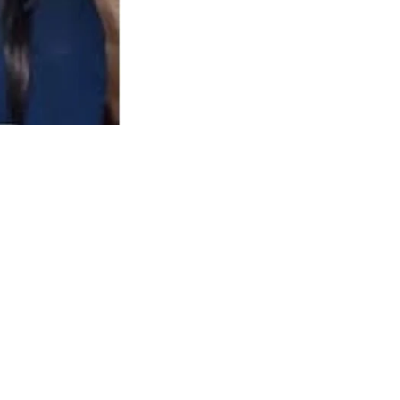
 նրանք բшժանվել .