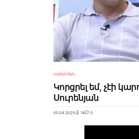
4m
2.2k
8.22k
follow
ՀԱՅԱՍՏԱՆ
Կորցրել եմ, չէի կա
Սուրենյան
05.04.2025
14
0