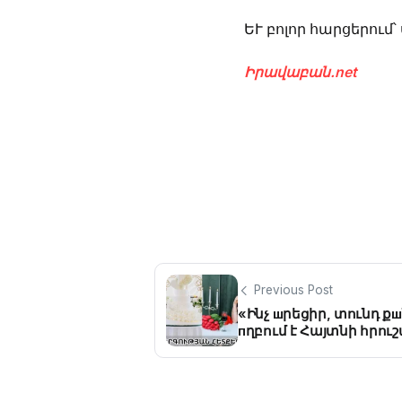
ԵՒ բոլոր հարցերում՝
Իրավաբան.net
Previous Post
«Ինչ шրեցիր, տունդ ք
пղբում է Հայտնի հրու