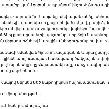
ամքը, կա՜մ զորանալ դրանում՝ ինչու չէ Տաթևացի ը
՜ հայեր, Վարդան Ղուկասյանը, սեփական անձը անհամ
րինակելի և խիզախ մի քայլ՝ զինված ոչնչով, բացի ճշմ
ժերի անվերապահ աջակցությունը վայելելով՝ նա ավ
տանձնել քաղաքապետի պաշտոնը և իր ճոխ նախընտ
րուն վերադարձնելով նախկին անհոգությունը ու փայլը։
եսթագի նմանված Գյումրու ավագանին և նրա ընտր
որ կլինեն արդյունավետ, համակագործակցային և փ
ւյն օրինակը ողջ Հայաստանի աչքի առջև և կխրախո
ւմը մեր երկրում։
մնալով Ներսես Մեծ կաթողիկոսի հայրապետական հ
մ՝ միաբանություն,
ւմ՝ հանդուրժողություն