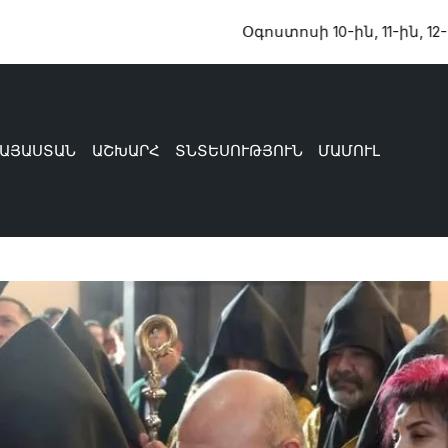
Օգոստոսի 10-ին, 11-ին, 12-ին և 13-ին
ԱՅԱՍՏԱՆ
ԱՇԽԱՐՀ
ՏՆՏԵՍՈՒԹՅՈՒՆ
ՄԱՄՈՒԼ