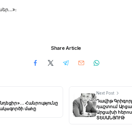
 սեր…»։
Share Article
Next Post
Դավիթ Գրիգոր
шնդեցիր»… Հանրությունը
դաշտում Արցա
շակшգործի մшhը
Արցախի հերпս 
ՏԵՍԱՆՅՈՒԹ