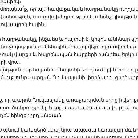
 չափով։
է չմոռանա՜ք, որ այս հավաքական հաղթանակը ուղղակ
ոհության, պատվախնդրության և անճնշելիության.
գով ապրող հային։
 հաղթանակը, ինչպես և հայտնի է, կրկին անհնար կլի
հաջողություն չունենային միավորվելու գլխավոր նպ
տակ վարքի և հայրենական հարցերի հանդեպ երկր
րի վրա։
լություն ենք հայտնում հայտնի երեք ուժերին՝ իրենց
ությունը Վարդան Ղուկասյանի փորձառու գործադր
ք, որ պարոն Ղուկասյանը առաջադրման օրից ի վեր ք
ճռոտ ծանրությունը և այն պատասխանատվության աս
րդեն հինգերորդ անգամ։
նք անում նաև զերծ մնալ նրա ապագա կառավարման «լ
սկերը որպես նոր և բացարձակ կանխատեսումներ նե