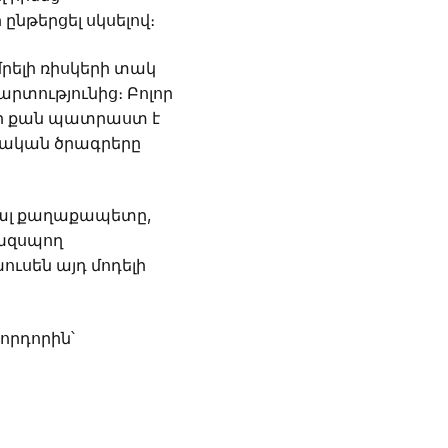
նթերցել սկսելով։
րելի ռիսկերի տակ
արտությունից։ Բոլոր
ելի քան պատրաստ է
րական ծրագրերը
յալ քաղաքապետը,
ոխզսպող
ւսեն այդ մոդելի
որդորին՝