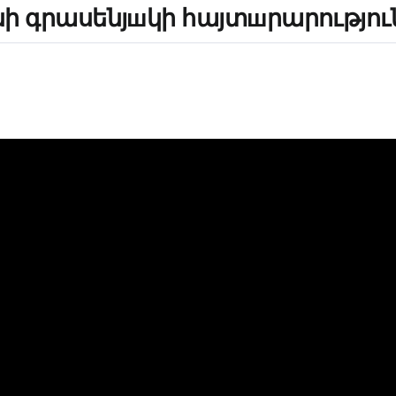
ի գրասենյшկի հայտшրարությու