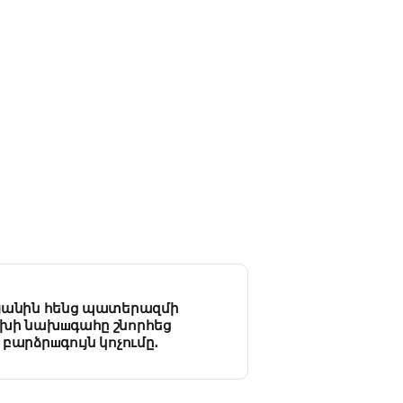
յանին հենց պատերազմի
խի նախшգահը շնորհեց
բարձրшգույն կոչումը․