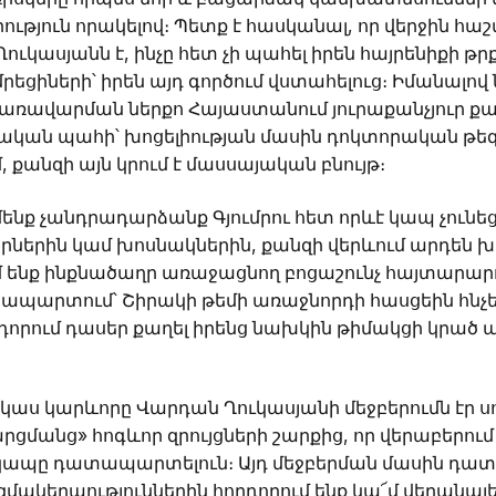
ություն որակելով։ Պետք է հասկանալ, որ վերջին հ
Ղուկասյանն է, ինչը հետ չի պահել իրեն հայրենիքի թ
ումրեցիների՝ իրեն այդ գործում վստահելուց։ Իմանալով
կառավարման ներքո Հայաստանում յուրաքանչյուր ք
ական պահի՝ խոցելիության մասին դոկտորական թե
 քանզի այն կրում է մասսայական բնույթ։
ենք չանդրադարձանք Գյումրու հետ որևէ կապ չունեց
րին կամ խոսնակներին, քանզի վերևում արդեն խոս
մ ենք ինքնածաղր առաջացնող բոցաշունչ հայտարարու
տապարտում՝ Շիրակի թեմի առաջնորդի հասցեին հն
դորում դասեր քաղել իրենց նախկին թիմակցի կրած
ակաս կարևորը Վարդան Ղուկասյանի մեջբերումն էր ս
ցմանց» հոգևոր զրույցների շարքից, որ վերաբերում
ապը դատապարտելուն։ Այդ մեջբերման մասին դա
ակերպություններին հորդորում ենք կա՜մ վերանայե