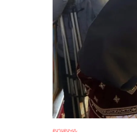
4m
2.2k
8.22k
follow
ՔԱՂԱՔԱԿԱՆ