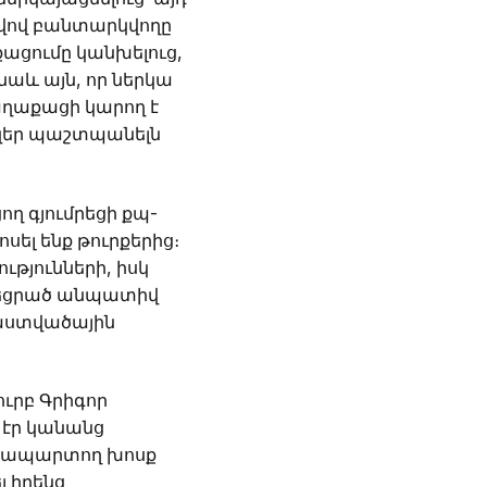
աշվով բանտարկվողը
րքացումը կանխելուց,
 նաև այն, որ ներկա
աղաքացի կարող է
զեր պաշտպանելն
ող գյումրեցի քպ-
ել ենք թուրքերից։
թյունների, իսկ
չեցրած անպատիվ
 աստվածային
ուրբ Գրիգոր
 էր կանանց
տապարտող խոսք
լ իրենց