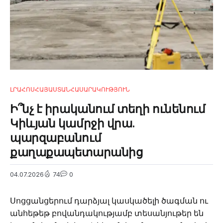
ԼՐԱՀՈՍ
ՀԱՅԱՍՏԱՆ
ՀԱՍԱՐԱԿՈՒԹՅՈՒՆ
Ի՞նչ է իրականում տեղի ունենում
Կիևյան կամրջի վրա.
պարզաբանում
քաղաքապետարանից
04.07.2026
74
0
Սոցցանցերում դարձյալ կասկածելի ծագման ու
անհեթեթ բովանդակությամբ տեսանյութեր են