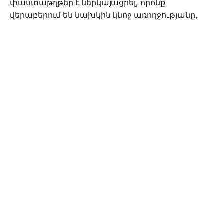
փաստաթղթեր է ներկայացրել, որոնք
վերաբերում են նախկին կնոջ առողջությանը,
Անին էլ դրանք դատարանին ներկայացնելը,
համարել է բժշկական գաղտնիքի
հրապարակում եւ հաղորդման մեջ նշել, թե
նախկին ամուսինը դրդել է բժշկին այդ թղթերն
իրեն փոխանցել։
Նշենք, որ Անի Օհանյանը բնակվում է ՌԴ-ում,
Անդրեն` եւ ՀՀ-ում, եւ ԱՄՆ-ում։
Օրեր շարունակ մենք փորձեցինք կապ
հաստատել կողմերի հետ, սակայն մեր
նամակներն ու զանգերը մնացին
անպատասխան։
Հիշեցնենք, որ Անի Օհանյանը երգիչ Անդրեի հետ
նախորդ տարի է բաժանվել, ապա տևական