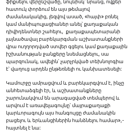
ֆիքսելու վերընշվածը, նույնիսկ՝ նրանց, ովքեր
հատուկ փորձում են այս թեմայով
ժամանակակից, լեզվով ասած, «հայփ» բռնել
կամ մանիպուլյացիաներ անել՝ քաղաքական
դիվիդենտներ շահելու, քաղաքապետարանի
լայնածավալ բարեկարգման աշխատանքների
վրա ուղղորդված ստվեր գցելու կամ քաղաքային
իշխանության ջանքերը նսեմացնելու, սա
պարզունակ, ավելին՝ չարչրկված տեխնոլոգիա
է՝ վաղուց արդեն ընթեռնելի ու կանխատեսելի:
Կամուրջը ամրացվում և բարեկարգվում է, ինչը
անհետաձգելի էր, և աշխատանքները
շարունակվում են արագացված տեմպերով և
արվում է առավելագույնը՝ մայրաքաղաքի
կարևորագույն այս հանգույցը ժամանակին
բացելու և երևանցիներին հանձնելու համար»,-
հայտնել է նա: