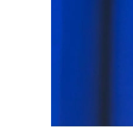
4m
2.2k
8.22k
follow