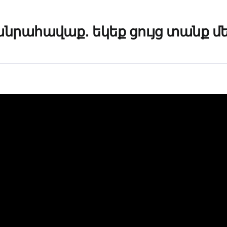
անրահավաք․ եկեք ցույց տանք մե