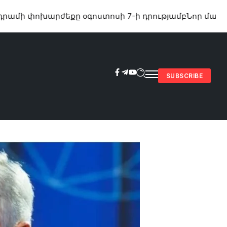
փոխարժեքը օգոստոսի 7-ի դրությամբ
Նոր մանրամասն
SUBSCRIBE