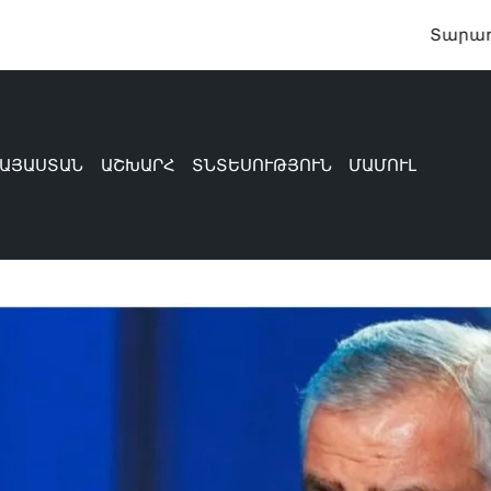
Տարադրամի 
ԱՅԱՍՏԱՆ
ԱՇԽԱՐՀ
ՏՆՏԵՍՈՒԹՅՈՒՆ
ՄԱՄՈՒԼ