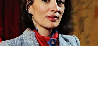
ԱՅԱՍՏԱՆ
ՀՐԱՏԱՊ
այտարարությունը