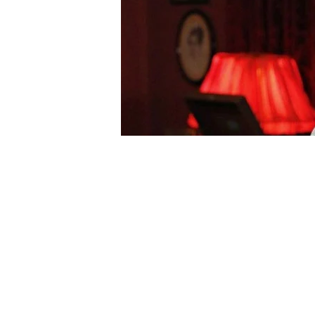
ԼՐԱՀՈՍ
ԽՄԲԱԳՐԻ ԸՆՏՐԱՆԻ
ԿՐԹՈՒԹՅՈՒՆ
Հ
ԿԳՄՍ նախարարի հ