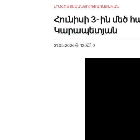
ԼՐԱՀՈՍ
ՏԵՍԱՆՅՈՒԹ
ՔԱՂԱՔԱԿԱՆ
Հունիսի 3-ին մեծ հ
Կարապետյան
31.05.2026
120
0