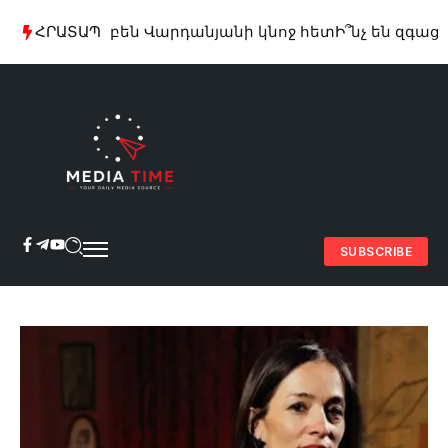
րպվի Ռուբեն Վարդանյանի կնոջ հետ
ՀՐԱՏԱՊ
Ի՞նչ են զգացել 
SUBSCRIBE