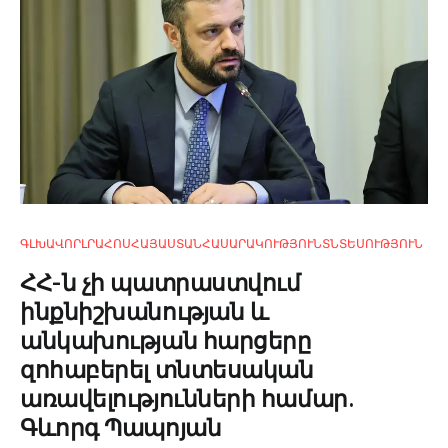
ԳԼԽԱՎՈՐ
ԼՐԱՀՈՍ
ՀԱՅԱՍՏԱՆ
ՀԱՍԱՐԱԿՈՒԹՅՈՒՆ
ՏՆՏԵՍՈՒԹՅՈՒՆ
ՀՀ-ն չի պատրաստվում
ինքնիշխանության և
անկախության հարցերը
զոհաբերել տնտեսական
առավելությունների համար.
Գևորգ Պապոյան