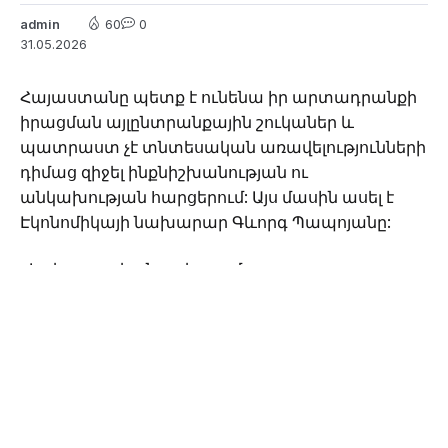
admin
60
0
31.05.2026
Հայաստանը պետք է ունենա իր արտադրանքի
իրացման այլընտրանքային շուկաներ և
պատրաստ չէ տնտեսական առավելությունների
դիմաց զիջել ինքնիշխանության ու
անկախության հարցերում: Այս մասին ասել է
Էկոնոմիկայի նախարար Գևորգ Պապոյանը:
«Եթե ռուսական շուկայում
սահմանափակումներ կիրառվեն, Հայաստանը
պատրաստ է ամբողջությամբ վերաուղղորդել իր
արտահանումը դեպի Եվրամիություն։
Հայաստանի կառավարությունն արդեն
հաշվարկել է այն սուբսիդիաների ծավալը, որը
կպահանջվի դեպի Եվրամիության երկրներ
հայկական այն արտադրանքի արտահանման