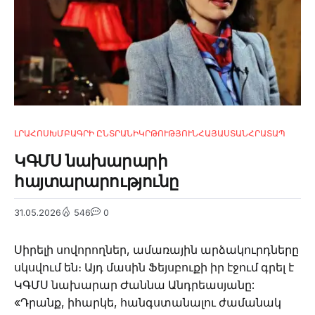
ԼՐԱՀՈՍ
ԽՄԲԱԳՐԻ ԸՆՏՐԱՆԻ
ԿՐԹՈՒԹՅՈՒՆ
ՀԱՅԱՍՏԱՆ
ՀՐԱՏԱՊ
ԿԳՄՍ նախարարի
հայտարարությունը
31.05.2026
546
0
Սիրելի սովորողներ, ամառային արձակուրդները
սկսվում են։ Այդ մասին Ֆեյսբուքի իր էջում գրել է
ԿԳՄՍ նախարար Ժաննա Անդրեասյանը:
«Դրանք, իհարկե, հանգստանալու ժամանակ