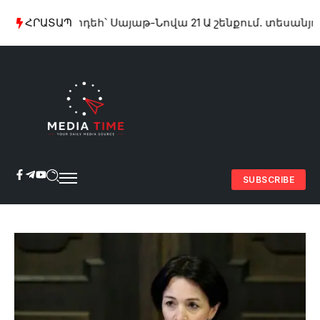
Խոշոր հրդեհ՝ Սայաթ-Նովա 21 Ա շենքում. տեսանյութ
ՀՐԱՏԱՊ
SUBSCRIBE