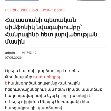
ԼՐԱՀՈՍ
ՀԱՅԱՍՏԱՆ
ՀԱՍԱՐԱԿՈՒԹՅՈՒՆ
Հայաստանի պետական
սիմֆոնիկ նվագախումբը՝
Հանրայինի հետ լարվածության
մասին
admin
74
0
07.05.2026
Օրերս հայտնի դարձավ, որ Լուսինե
Թովմասյանը
դադարեցրել
է
համագործակցությունը Հանրային
հեռուստաընկերության հետ։ Որպես պատճառ
հաղորդավարուհին նշել էր, որ դա տեղի է
ունեցել դիրիժոր Սերգեյ Սմբատյանի հետ
հարցազրույցի պատճառով։