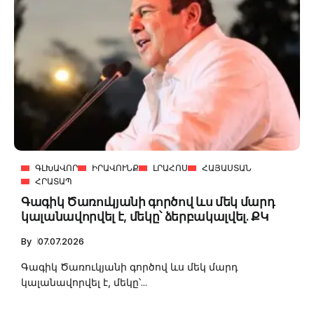
ԳԼԽԱՎՈՐ
ԻՐԱՎՈՒՆՔ
ԼՐԱՀՈՍ
ՀԱՅԱՍՏԱՆ
ՀՐԱՏԱՊ
Գագիկ Ծառուկյանի գործով ևս մեկ մարդ
կալանավորվել է, մեկը՝ ձերբակալվել. ՔԿ
By
07.07.2026
Գագիկ Ծառուկյանի գործով ևս մեկ մարդ
կալանավորվել է, մեկը՝...