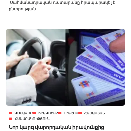
Սահմանադրական դատարանը հրապարակել է
ընտրության...
ԳԼԽԱՎՈՐ
ԻՐԱՎՈՒՆՔ
ԼՐԱՀՈՍ
ՀԱՅԱՍՏԱՆ
ՀԱՍԱՐԱԿՈՒԹՅՈՒՆ
Նոր կարգ վարորդական իրավունքից