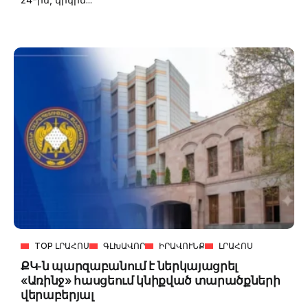
TOP ԼՐԱՀՈՍ
ԳԼԽԱՎՈՐ
ԻՐԱՎՈՒՆՔ
ԼՐԱՀՈՍ
ՔԿ-ն պարզաբանում է ներկայացրել
«Առինջ» հասցեում կնիքված տարածքների
վերաբերյալ