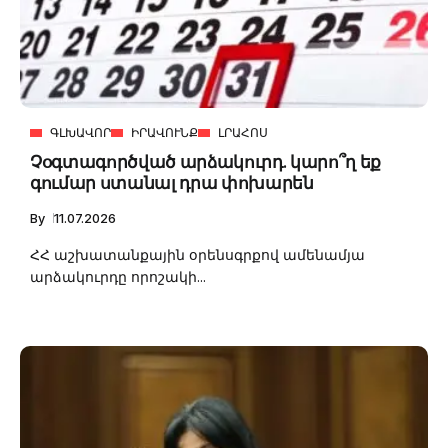
ԳԼԽԱՎՈՐ
ԻՐԱՎՈՒՆՔ
ԼՐԱՀՈՍ
Չօգտագործված արձակուրդ. կարո՞ղ եք
գումար ստանալ դրա փոխարեն
By
11.07.2026
ՀՀ աշխատանքային օրենսգրքով ամենամյա
արձակուրդը որոշակի...