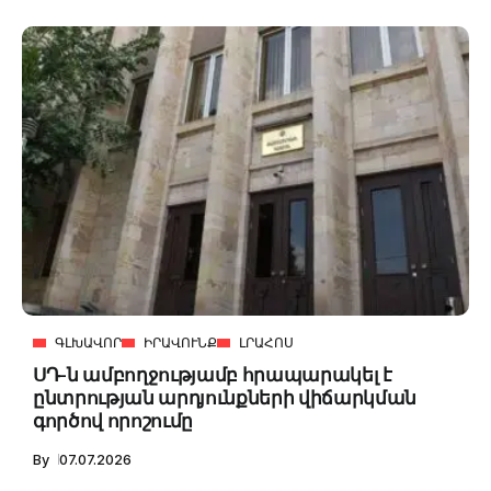
ԳԼԽԱՎՈՐ
ԻՐԱՎՈՒՆՔ
ԼՐԱՀՈՍ
ՍԴ-ն ամբողջությամբ հրապարակել է
ընտրության արդյունքների վիճարկման
գործով որոշումը
By
07.07.2026