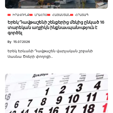
ԻՐԱՎՈՒՆՔ
ԼՐԱՀՈՍ
ՀԱՅԱՍՏԱՆ
ՀՐԱՏԱՊ
Երեկ Դավթաշենի շենքերից մեկից ընկած 16
տարեկան աղջիկն ինքնաuպանnւթյուն է
գործել
By
15.07.2026
Երեկ Երևանի Դավթաշեն վարչական շրջանի
Սասնա Ծռերի փողոցի...