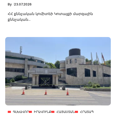
By
23.07.2026
ՀՀ քննչական կոմիտեի Կոտայքի մարզային
քննչական...
ԳԼԽԱՎՈՐ
ԻՐԱՎՈՒՆՔ
ՀԱՅԱՍՏԱՆ
ՀՐԱՏԱՊ