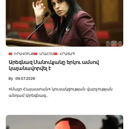
ԻՐԱՎՈՒՆՔ
ԼՐԱՀՈՍ
ՀՐԱՏԱՊ
Արեգնազ Մանուկյանը երկու ամսով
կալանավորվել է
By
09.07.2026
«Մայր Հայաստան» կուսակցության վարչության
անդամ Արեգնազ...