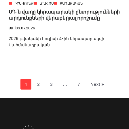
ԻՐԱՎՈՒՆՔ
ԼՐԱՀՈՍ
ՔԱՂԱՔԱԿԱՆ
ՍԴ-ն վաղը կհրապարակի ընտրությունների
արդյունքների վերաբերյալ որոշումը
By
03.07.2026
2026 թվականի հուլիսի 4-ին կհրապարակվի
Սահմանադրական...
1
2
3
…
7
Next »