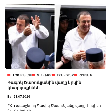
TOP ԼՐԱՀՈՍ
ԳԼԽԱՎՈՐ
ԻՐԱՎՈՒՆՔ
ՀՐԱՏԱՊ
Գագիկ Ծառուկյանին վաղը կրկին
կհարցաքննեն
By
23.07.2026
ԲՀԿ առաջնորդ Գագիկ Ծառուկյանը վաղը՝ հուլիսի
24-ին, կրկին...