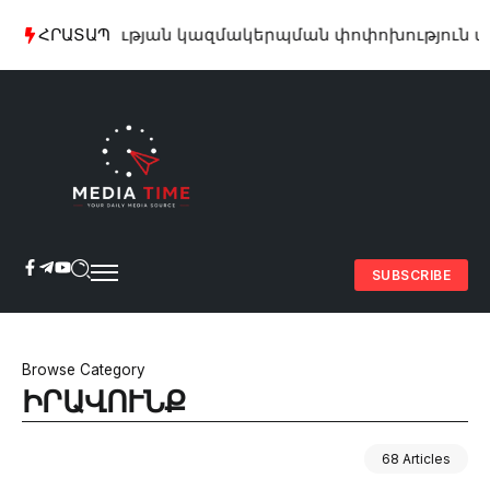
րթևեկության կազմակերպման փոփոխություն տեղի կո
ՀՐԱՏԱՊ
SUBSCRIBE
Browse Category
ԻՐԱՎՈՒՆՔ
68 Articles