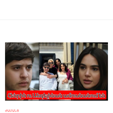
ԺԱՄԱՆՑ