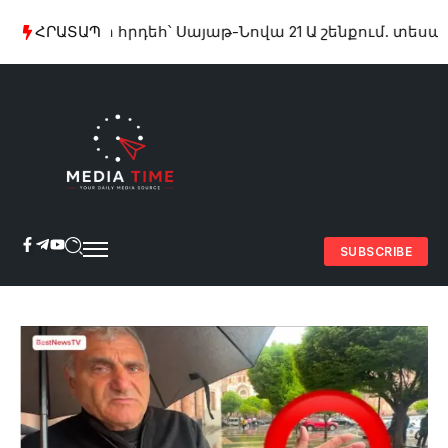
ՀՐԱՏԱՊ
Խոշոր հրդեհ՝ Սայաթ-Նովա 21 Ա շենքում. տեսանյո
SUBSCRIBE