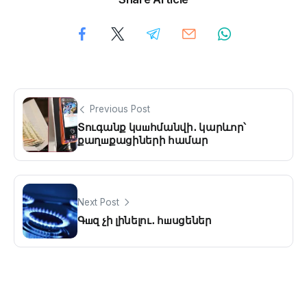
Previous Post
Տուգանք կսшհմանվի․ կարևոր՝
քաղшքացիների համար
Next Post
Գшզ չի լինելու․ հшսցեներ