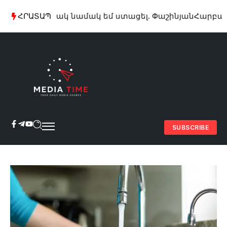
տարօրինակ նամակ եմ ստացել. Փաշինյան
ՀՐԱՏԱՊ
Հարբած հայ
SUBSCRIBE