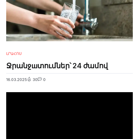
ԼՐԱՀՈՍ
Ջրանջшտումներ՝ 24 ժամով
16.03.2025
30
0