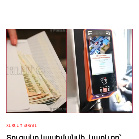
ՏՆՏԵՍՈՒԹՅՈՒՆ
Տուգանք կսшհմանվի․ կարևոր՝