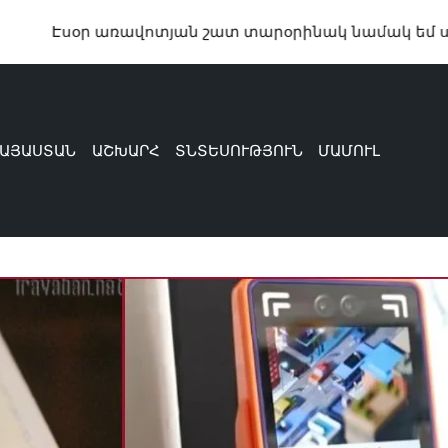
առավոտյան շատ տարօրինակ նամակ եմ ստացել. Փաշ
ԱՅԱՍՏԱՆ
ԱՇԽԱՐՀ
ՏՆՏԵՍՈՒԹՅՈՒՆ
ՄԱՄՈՒԼ