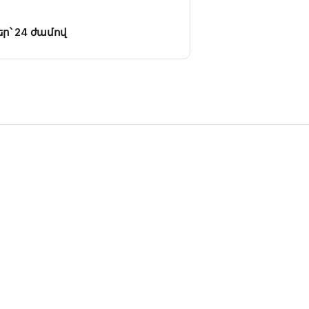
ր՝ 24 ժամով