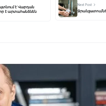
Next Post
յտնում է`Վարդան
Ջրանջшտումնե
որ է արտահшնձնեն