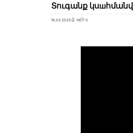
Տուգանք կսшհմանվ
16.03.2025
14
0