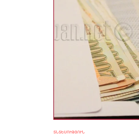
4m
2.2k
8.22k
follow
ՏՆՏԵՍՈՒԹՅՈՒՆ