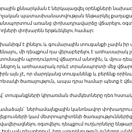
անրային քննարկման է ներկայացվել օրենքների նախա
րչական պատասխանատվության ենթարկել քաղաքա
սպորտում առանց փոխադրավարձը վճարելու օգտվ
ցողների փոխարեն երթևեկելու համար:
մեխանիզմ է լինելու և գումարային տուգանքի չափն իր 
նենալու, մի դեպքում դա վերաբերելու է առհասարակ 
 տոմսային պրոդուկտով վճարում անողին, և մյուս դ
նեցող և առհասարակ որևէ տրանսպորտի մեջ վճար
իրն այն չէ, որ մարդկանց տուգանենք և բերենք օրի
է տեսակի ծառայություն, ապա դրա համար պետք է վճա
՝ տուգանքների կիրառման ժամկետները դեռ հստակ
ամաձայն՝ ներհամայնքային կանոնավոր փոխադրու
եյբուսների կամ մետրոպոլիտենի ծառայությունների
վավերացնելու օգտվելու դեպքում ուղևորները ենթար
: Իսկ այն դեպքերում, երբ արտոնություն ունեցող ա