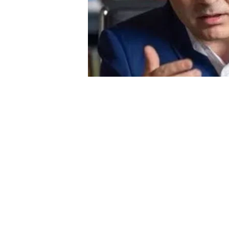
ԼՐԱՀՈՍ
ՇՏԱՊ. փաստաբանը 
արտահшնձնեն Հա
admin
23
0
16.03.2025