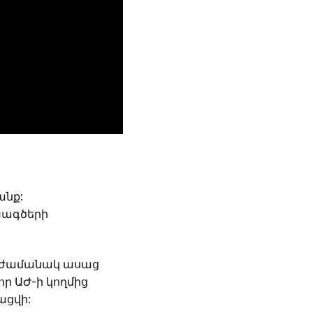
անք:
ագծերի
ն ժամանակ ասաց
ր ԱԺ-ի կողմից
ացվի: