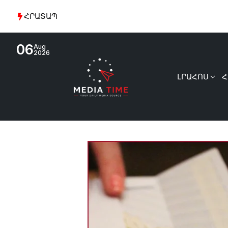
ՀՐԱՏԱՊ
Էսօր 
06
Aug
2026
ԼՐԱՀՈՍ
Հ