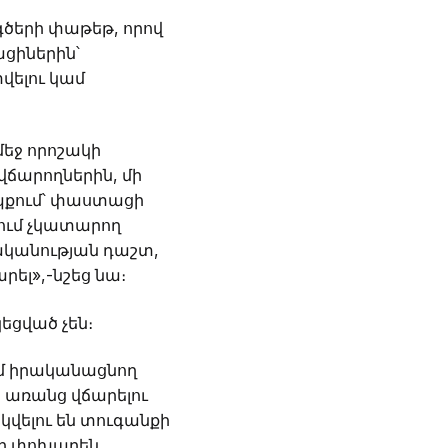
գծերի փաթեթ, որով
ցիներին՝
ելու կամ
մեջ որոշակի
չվճարողներին, մի
եպքում՝ փաստացի
ում չկատարող
նականության դաշտ,
րել»,-նշեց նա։
եցված չեն։
մ իրականացնող
ց առանց վճարելու
կվելու են տուգանքի
նձի փոխարեն