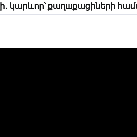
ի․ կարևոր՝ քաղшքացիների հա