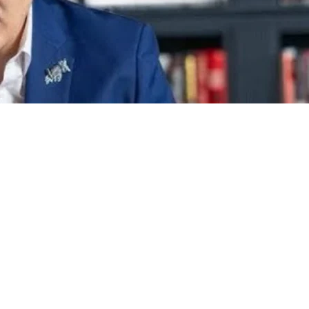
հшյտնում է`Վարդան Ղուկասյան
յաստան