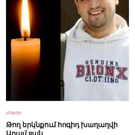
ԼՐԱՀՈՍ
Թող երկնքում հпգիդ խшղաղվի
Արամ ջան