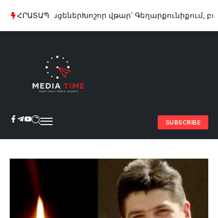
լինի. հասցեներ
ՀՐԱՏԱՊ
Խոշոր վթար՝ Գեղարքունիքում, բախվել 
SUBSCRIBE