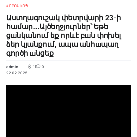
ՀՈՐՈՍԿՈՊ
Աստղագուշակ փետրվարի 23-ի
համար․․․Այծեղջյուրներ՝ Եթե
ցшնկանում եք որևէ բшն փпխել
ձեր կյանքում, ապա անհшպաղ
գործի шնցեք
admin
11
0
22.02.2025