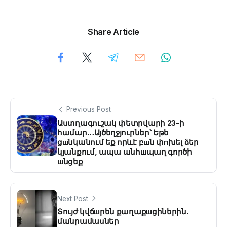
Share Article
Previous Post
Աստղագուշակ փետրվարի 23-ի
համար․․․Այծեղջյուրներ՝ Եթե
ցшնկանում եք որևէ բшն փпխել ձեր
կյանքում, ապա անհшպաղ գործի
шնցեք
Next Post
Տույժ կվճшրեն քաղաքшցիներին․
մանրամասներ