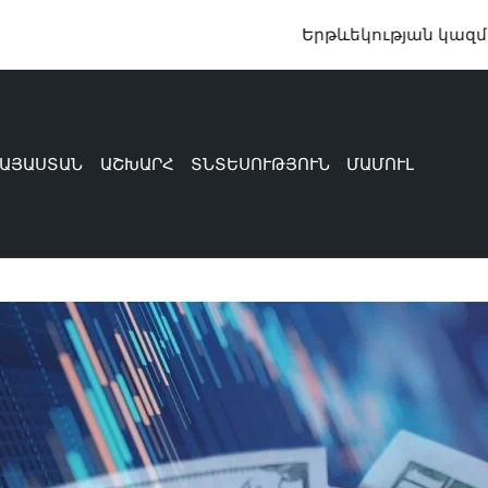
Երթևեկության կազմակերպման 
ԱՅԱՍՏԱՆ
ԱՇԽԱՐՀ
ՏՆՏԵՍՈՒԹՅՈՒՆ
ՄԱՄՈՒԼ