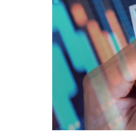
4m
2.2k
8.22k
follow