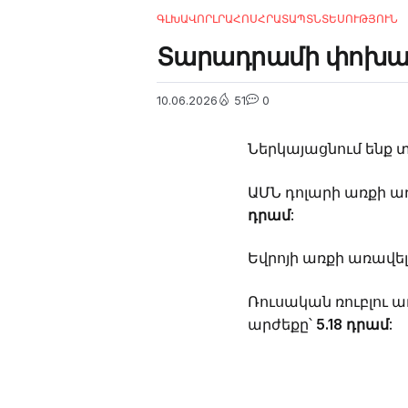
ԳԼԽԱՎՈՐ
ԼՐԱՀՈՍ
ՀՐԱՏԱՊ
ՏՆՏԵՍՈՒԹՅՈՒՆ
Տարադրամի փոխարժ
10.06.2026
51
0
Ներկայացնում ենք 
ԱՄՆ դոլարի առքի ա
դրամ
:
Եվրոյի առքի առավել
Ռուսական ռուբլու ա
արժեքը՝
5.18 դրամ
: