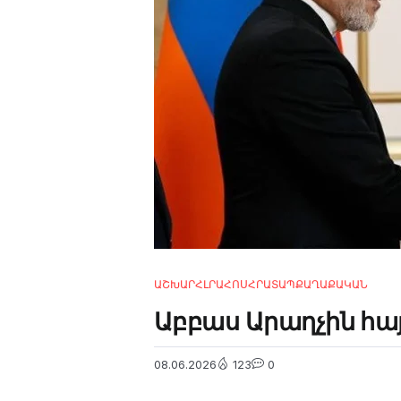
4m
2.2k
8.22k
follow
ԱՇԽԱՐՀ
ԼՐԱՀՈՍ
ՀՐԱՏԱՊ
ՔԱՂԱՔԱԿԱՆ
Աբբաս Արաղչին հայ
08.06.2026
123
0