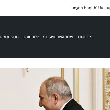
Խոշոր հրդեհ՝ Սայաթ-Նովա 21
ԱՅԱՍՏԱՆ
ԱՇԽԱՐՀ
ՏՆՏԵՍՈՒԹՅՈՒՆ
ՄԱՄՈՒԼ