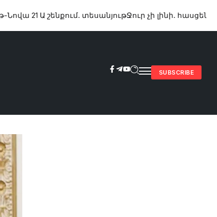
 Ա շենքում. տեսանյութ
Ջուր չի լինի. հասցեներ
Խոշոր վ
SUBSCRIBE