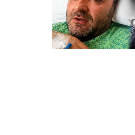
ԼՐԱՀՈՍ
ՄՇԱԿՈՒՅԹ
Ամեն ինչ այնքան վ
գրառումը