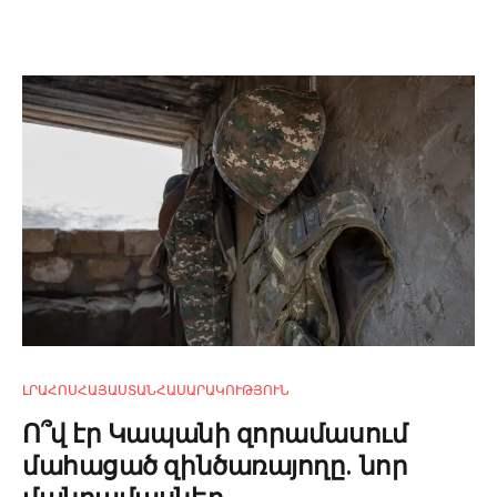
ԼՐԱՀՈՍ
ՀԱՅԱՍՏԱՆ
ՀԱՍԱՐԱԿՈՒԹՅՈՒՆ
Ո՞վ էր Կապանի զորամասում
մահացած զինծառայողը. նոր