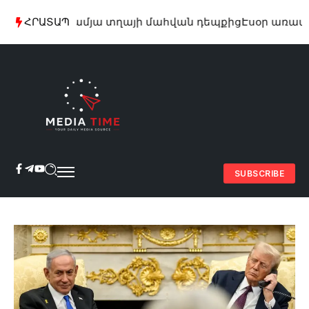
ներ՝ 29-ամյա տղայի մահվան դեպքից
ՀՐԱՏԱՊ
Էսօր առավոտյա
SUBSCRIBE