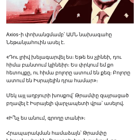
Axios-ի փոխանցմամբ՝ ԱՄՆ նախագահը
Նեթանյահուին ասել է.
«Դու լրիվ խելագարվել ես։ Եթե ես չլինեի, դու
հիմա բանտում կլինեիր։ Ես փրկում եմ քո
հետույքը, ու հիմա բոլորը ատում են քեզ։ Բոլորը
ատում են Իսրայելին դրա համար»։
Մեկ այլ աղբյուրի խոսքով՝ Թրամփը զայրացած
բղավել է Իսրայելի վարչապետի վրա՝ ասելով.
«Ի՞նչ ես անում, գրողը տանի»։
Հրապարակման համաձայն՝ Թրամփը