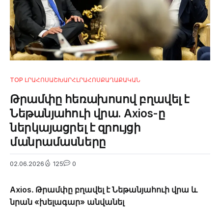
TOP ԼՐԱՀՈՍ
ԱՇԽԱՐՀ
ԼՐԱՀՈՍ
ՔԱՂԱՔԱԿԱՆ
Թրամփը հեռախոսով բղավել է
Նեթանյահուի վրա. Axios-ը
ներկայացրել է զրույցի
մանրամասները
02.06.2026
125
0
Axios․ Թրամփը բղավել է Նեթանյահուի վրա և
նրան «խելագար» անվանել