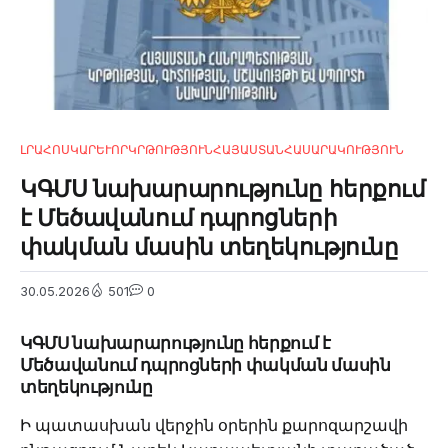
ԼՐԱՀՈՍ
ԿԱՐԵՒՈՐ
ԿՐԹՈՒԹՅՈՒՆ
ՀԱՅԱՍՏԱՆ
ՀԱՍԱՐԱԿՈՒԹՅՈՒՆ
ԿԳՄՍ նախարարությունը հերքում
է Մեծավանում դպրոցների
փակման մասին տեղեկությունը
30.05.2026
501
0
ԿԳՄՍ նախարարությունը հերքում է
Մեծավանում դպրոցների փակման մասին
տեղեկությունը
Ի պատասխան վերջին օրերին քարոզարշավի