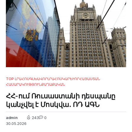
TOP ԼՐԱՀՈՍ
ԳԼԽԱՎՈՐ
ԼՐԱՀՈՍ
ԿԱՐԵՒՈՐ
ՀԱՅԱՍՏԱՆ
ՀԱՍԱՐԱԿՈՒԹՅՈՒՆ
ՔԱՂԱՔԱԿԱՆ
ՀՀ-ում Ռուսաստանի դեսպանը
կանչվել է Մոսկվա․ ՌԴ ԱԳՆ
admin
243
0
30.05.2026