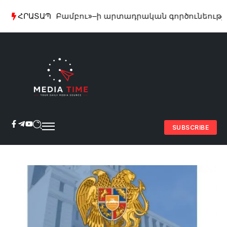
սեցվել է «Բամբու»–ի արտադրական գործունեությունը
ՀՐԱՏԱՊ
SUBSCRIBE