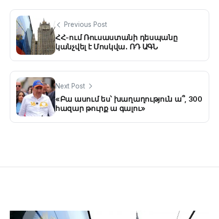
Previous Post
ՀՀ-ում Ռուսաստանի դեսպանը
կանչվել է Մոսկվա․ ՌԴ ԱԳՆ
Next Post
«Բա ասում ես՝ խաղաղություն ա՞, 300
հազար թուրք ա գալու»