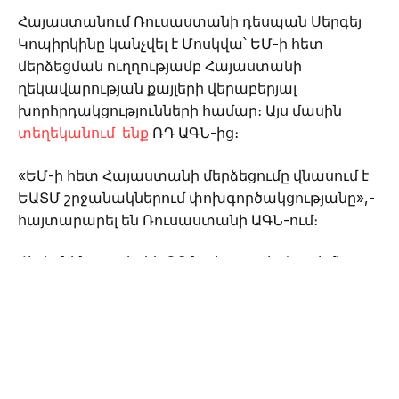
Հայաստանում Ռուսաստանի դեսպան Սերգեյ
Կոպիրկինը կանչվել է Մոսկվա՝ ԵՄ-ի հետ
մերձեցման ուղղությամբ Հայաստանի
ղեկավարության քայլերի վերաբերյալ
խորհրդակցությունների համար։ Այս մասին
տեղեկանում ենք
ՌԴ ԱԳՆ-ից։
«ԵՄ-ի հետ Հայաստանի մերձեցումը վնասում է
ԵԱՏՄ շրջանակներում փոխգործակցությանը»,-
հայտարարել են Ռուսաստանի ԱԳՆ-ում։
Հիշեցնենք, որ երեկ ՌԴ նախագահ Վլադիմիր
Պուտինը հայտարարել էր, որ ԵՄ-ին մերձենալու
համար Երևանի կողմից կայացվող ցանկացած
որոշում չի վնասի Մոսկվայի հետ հումանիտար
կապերին։ Միևնույն ժամանակ, Պուտինը նշել է,
որ Ուկրաինայի ճգնաժամը սկսվել է ԵՄ-ին
միանալու փորձերից։