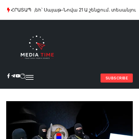
Խոշոր հրդեհ՝ Սայաթ-Նովա 21 Ա շենքում. տեսանյութ
ՀՐԱՏԱՊ
Ջու
SUBSCRIBE