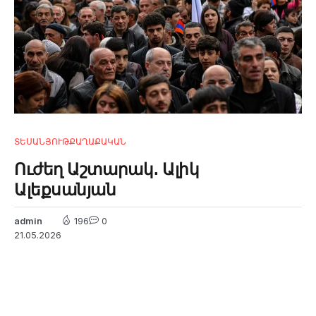
ՏԵՍԱՆՅՈՒԹ
ՔԱՂԱՔԱԿԱՆ
Ուժեղ Աշտարակ․ Ալիկ
Ալեքսանյան
admin
196
0
21.05.2026