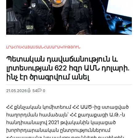
ԼՐԱՀՈՍ
ՀԱՅԱՍՏԱՆ
ՀԱՍԱՐԱԿՈՒԹՅՈՒՆ
Պետական դավաճանnւթյուն և
լրտեυnւթյան 622 հզր ԱՄՆ դոլարի.
ինչ էր ծրագրվում անել
21.05.2026
54
0
ՀՀ քննչական կոմիտեում ՀՀ ԱԱԾ-ից ստացված
հաղորդման համաձայն՝ ՀՀ քաղաքացի Ա.Թ.-ն
հանդիսանալով 2021 թվականին կայացած
խորհրդարանական ընտրություններում
«Հայաստան» կուսակցությունների դաշինքին