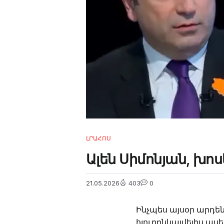
4m
2.2k
8.22k
follow
ԼՐԱՀՈՍ
Ալեն Սիմոնյան, խո
21.05.2026
403
0
Ինչպես այսօր արդեն
հյուրընկալվելիս աս