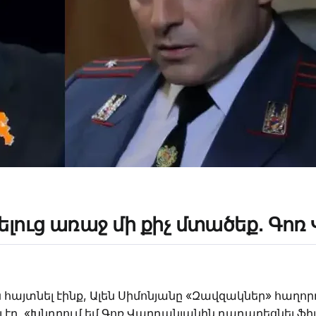
սելուց առաջ մի քիչ մտածեք․ Գո
 հայտնել էինք, Ալեն Սիմոնյանը «Զավզակներ» հաղո
ել էր․ «Խնդրում եմ Գոռ Վարդանյանին դադարեցնել ֆիլ