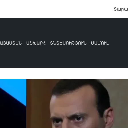
Տարադրամի փ
ԱՅԱՍՏԱՆ
ԱՇԽԱՐՀ
ՏՆՏԵՍՈՒԹՅՈՒՆ
ՄԱՄՈՒԼ