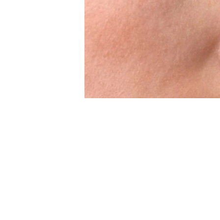
ԺԱՄԱՆՑ