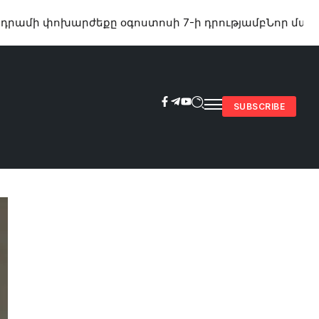
ոխարժեքը օգոստոսի 7-ի դրությամբ
Նոր մանրամասնե
SUBSCRIBE