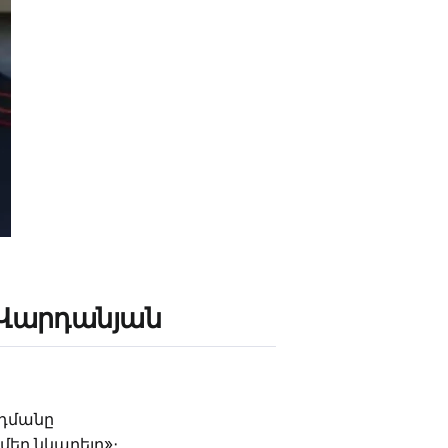
ռ Վարդանյան
րդմանը
մեր նկարելը»։