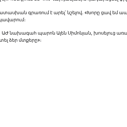
ասխան գրառում է արել՝ նշելով․ «Խորը ցավ եմ ապր
եկավարում։
, ԱԺ նախագահ պարոն Ալեն Սիմոնյան, խոսելուց առա
ել ձեր մտքերը»։