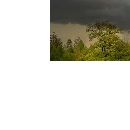
ԱՇԽԱՐՀ
ՀԱՅԱՍՏԱՆ