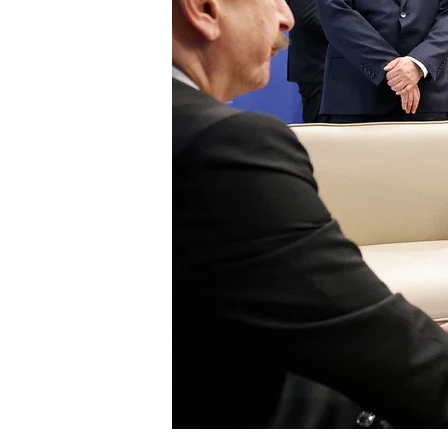
4m
2.2k
8.22k
follow