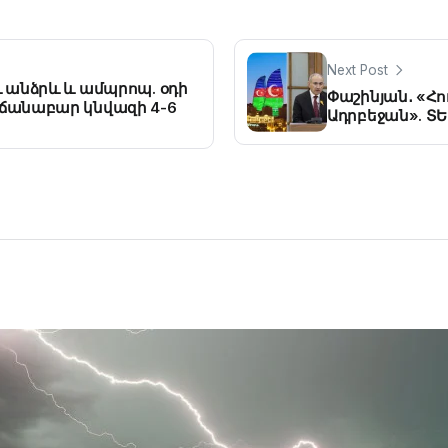
Next Post
 անձրև և ամպրոպ. օդի
Փաշինյան․ «Հու
ճանաբար կնվազի 4-6
Ադրբեջան». Տ