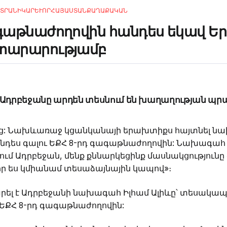
ՏՐԱՆԻ
ԿԱՐԵՒՈՐ
ՀԱՅԱՍՏԱՆ
ՔԱՂԱՔԱԿԱՆ
ագաթնաժողովին հանդես եկավ Ե
յտարարությամբ
՛ Ադրբեջանը արդեն տեսնում են խաղաղության պր
վից: Նախևառաջ կցանկանայի երախտիքս հայտնել ն
նդես գալու ԵՔՀ 8-րդ գագաթնաժողովին: Նախագահ
քում Ադրբեջան, մենք քննարկեցինք մասնակցությու
որ ես կմիանամ տեսաձայնային կապով»։
րել է Ադրբեջանի նախագահ Իլհամ Ալիևը՝ տեսակապ
ԵՔՀ 8-րդ գագաթնաժողովին: