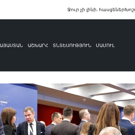
Ջուր չի լինի. հասցեներ
Խոշոր վթար՝ Գ
ԱՅԱՍՏԱՆ
ԱՇԽԱՐՀ
ՏՆՏԵՍՈՒԹՅՈՒՆ
ՄԱՄՈՒԼ