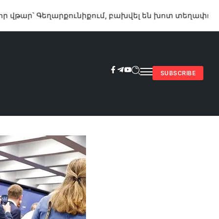
եղարքունիքում, բախվել են խոտ տեղափոխող «ԳԱԶ 53» 
SUBSCRIBE