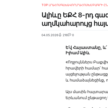
TOP ԼՐԱՀՈՍ
ԳԼԽԱՎՈՐ
ԼՐԱՀՈՍ
ԽՄԲԱԳՐԻ ԸՆ
Ալիևը ԵՔՀ 8-րդ գ
աղմկահարույց հա
04.05.2026
216
0
Ե՛վ Հայաստանը, և
Իլհամ Ալիև
«Ողջույններս Բաք
հրավերի համար՝ հա
այցելության ընթաց
և համաձայնեցինք, 
Այս մասին հայտարա
Երևանում ընթացող 