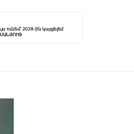
յս ունեմ՝ 2028-ին կայցելեմ
ԵՍԱՆՅՈՒԹ