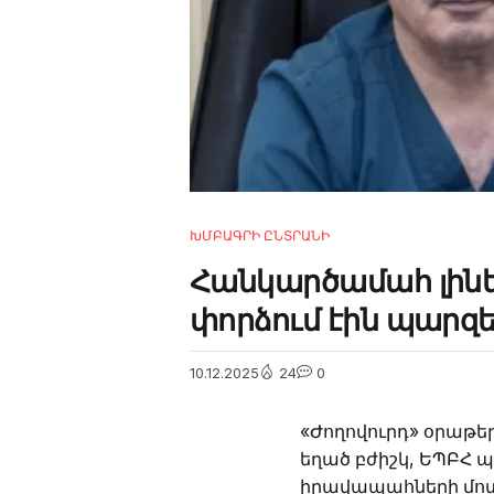
4m
2.2k
8.22k
ԽՄԲԱԳՐԻ ԸՆՏՐԱՆԻ
follow
Հանկարծամահ լինել
փորձում էին պարզե
10.12.2025
24
0
«Ժողովուրդ» օրաթե
եղած բժիշկ, ԵՊԲՀ
իրավապահների մոտ