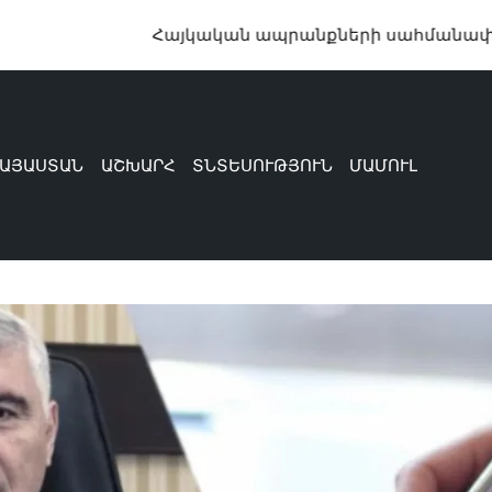
Հայկական ապրանքների սահմանափակումը խնդիր
ԱՅԱՍՏԱՆ
ԱՇԽԱՐՀ
ՏՆՏԵՍՈՒԹՅՈՒՆ
ՄԱՄՈՒԼ