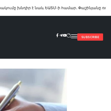
 է նաև ԵԱՏՄ-ի համար. Փաշինյանը ռուսական ԶԼՄ-
SUBSCRIBE