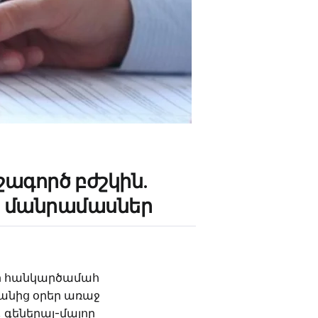
ագործ բժշկին.
մ․ մանրամասներ
 որ հանկարծամահ
անից օրեր առաջ
գեներալ-մայոր