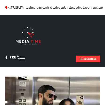
եր՝ 29-ամյա տղայի մահվան դեպքից
ՀՐԱՏԱՊ
Էսօր առավոտյա
SUBSCRIBE