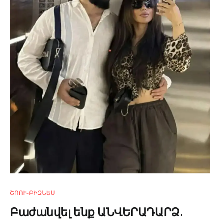
ՇՈՈՒ-ԲԻԶՆԵՍ
Բաժանվել ենք ԱՆՎԵՐԱԴԱՐՁ.