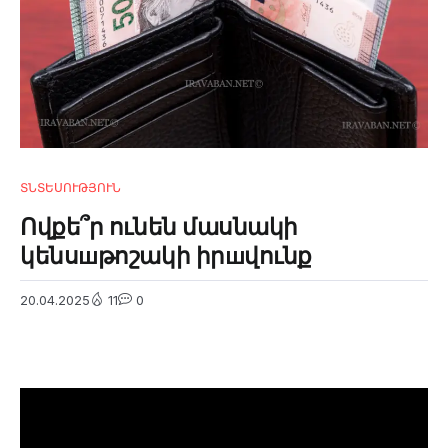
ՏՆՏԵՍՈՒԹՅՈՒՆ
Ովքե՞ր ունեն մասնակի
կենսшթոշակի իրшվունք
20.04.2025
11
0