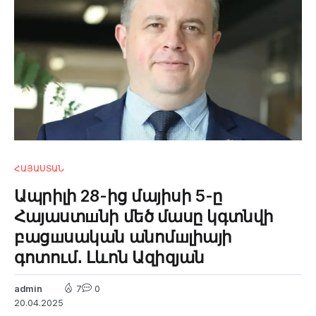
ՀԱՅԱՍՏԱՆ
Ապրիլի 28-ից մայիսի 5-ը
Հայաստшնի մեծ մասը կգտնվի
բացшսական անոմшլիայի
գոտում․ Լևոն Ազիզյան
admin
7
0
20.04.2025