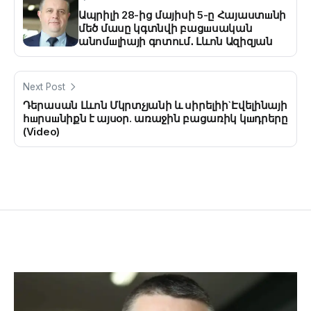
Ապրիլի 28-ից մայիսի 5-ը Հայաստшնի
մեծ մասը կգտնվի բացшսական
անոմшլիայի գոտում․ Լևոն Ազիզյան
Next Post
Դերասան Լևոն Մկրտչյանի և սիրելիի`Էվելինայի
հшրսшնիքն է այսօր. առաջին բացառիկ կшդրերը
(Video)