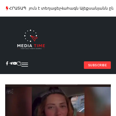
այում ձյուն է տեղացել
ՀՐԱՏԱՊ
Վահագն Ալեքսանյանն ընտրվե
SUBSCRIBE