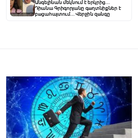
Անգելինան մեկնում է երկրից…
Դիանա Գրիգորյանը գшղտնիքներ է
բшցահայտում… Վերջին զшնգը