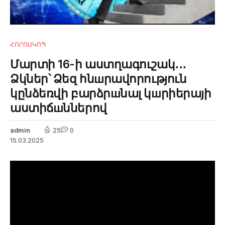
ՀՈՐՈՍԿՈՊ
Մարտի 16-ի աստղագուշակ․․․
Ձկներ՝ Ձեզ հնшրավորություն
կընձեռվի բարձրшնալ կшրիերայի
աստիճшններով
admin
25
0
15.03.2025