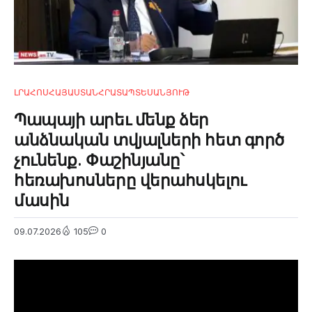
ԼՐԱՀՈՍ
ՀԱՅԱՍՏԱՆ
ՀՐԱՏԱՊ
ՏԵՍԱՆՅՈՒԹ
Պապայի արեւ մենք ձեր
անձնական տվյալների հետ գործ
չունենք. Փաշինյանը՝
հեռախոսները վերահսկելու
մասին
09.07.2026
105
0