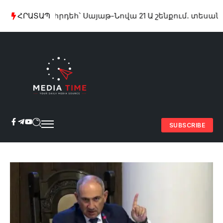
Խոշոր հրդեհ՝ Սայաթ-Նովա 21 Ա շենքում. տեսանյութ
ՀՐԱՏԱՊ
SUBSCRIBE