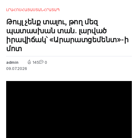
ԼՐԱՀՈՍ
ՀԱՅԱՍՏԱՆ
ՀՐԱՏԱՊ
Թույլ չենք տալու, թող մեզ
պատասխան տան. լարված
իրավիճակ՝ «Արարատցեմենտ»-ի
մոտ
admin
145
0
09.07.2026