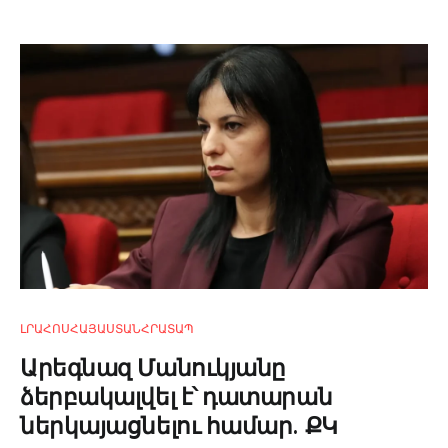
ԼՐԱՀՈՍ
ՀԱՅԱՍՏԱՆ
ՀՐԱՏԱՊ
Արեգնազ Մանուկյանը
ձերբակալվել է՝ դատարան
ներկայացնելու համար. ՔԿ