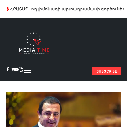
ւմ գործող լիմոնադի արտադրամասի գործունեություն
ՀՐԱՏԱՊ
SUBSCRIBE