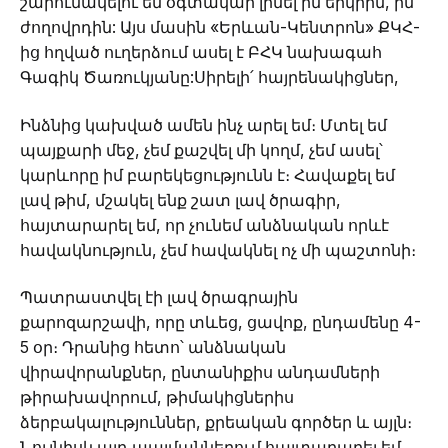
շարունակելու եմ օգտակար լինել իմ երկրին, իմ
ժողովրդին: Այս մասին «Երևան-Կենտրոն» ՔԿՀ-
ից հղված ուղերձում ասել է ԲՀԿ նախագահ
Գագիկ Ծառուկյանը:Սիրելի՛ հայրենակիցներ,
Ինձնից կախված ամեն ինչ արել եմ։ Մտել եմ
պայքարի մեջ, չեմ քաշվել մի կողմ, չեմ ասել՝
կարևորը իմ բարեկեցությունն է։ Հավաքել եմ
լավ թիմ, մշակել ենք շատ լավ ծրագիր,
հայտարարել եմ, որ չունեմ անձնական որևէ
հավակնություն, չեմ հավակնել ոչ մի պաշտոնի։
Պատրաստվել էի լավ ծրագրային
քարոզարշավի, որը տևեց, ցավոք, ընդամենը 4-
5 օր։ Դրանից հետո՝ անձնական
վիրավորանքներ, ընտանիքիս անդամների
թիրախավորում, թիմակիցներիս
ձերբակալություններ, քրեական գործեր և այլն։
Նույնիսկ այդ պայմաններում հայտարարել եմ,