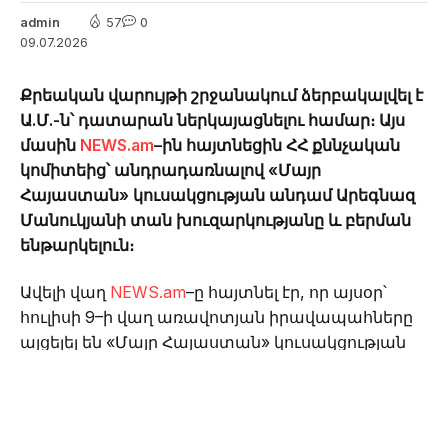
admin
57
0
09.07.2026
Քրեական վարույթի շրջանակում ձերբակալվել է
Ա.Մ.-ն՝ դատարան ներկայացնելու համար։ Այս
մասին
NEWS.am
–ին հայտնեցին ՀՀ քննչական
կոմիտեից՝ անդրադառնալով «Մայր
Հայաստան» կուսակցության անդամ Արեգնազ
Մանուկյանի տան խուզարկությանը և բերման
ենթարկելուն։
Ավելի վաղ
NEWS.am
–ը հայտնել էր, որ այսօր՝
հուլիսի 9–ի վաղ առավոտյան իրավապահները
այցելել են «Մայր Հայաստան» կուսակցության
անդամ, ԲՀԿ-ից պատգամավորության
թեկնածու Արեգնազ Մանուկյանի բնակարան։
Վերջինս տեսանյութ էր հրապարակել, որտեղ
իրավապահներից պահանջում էր ներկայանալ