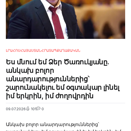
ԼՐԱՀՈՍ
ՀԱՅԱՍՏԱՆ
ՀՐԱՏԱՊ
ՔԱՂԱՔԱԿԱՆ
Ես մնում եմ Ձեր Ծառուկյանը.
անկախ բոլոր
անարդարություններից՝
շարունակելու եմ օգտակար լինել
իմ երկրին, իմ ժողովրդին
09.07.2026
101
0
Անկախ բոլոր անարդարություններից՝