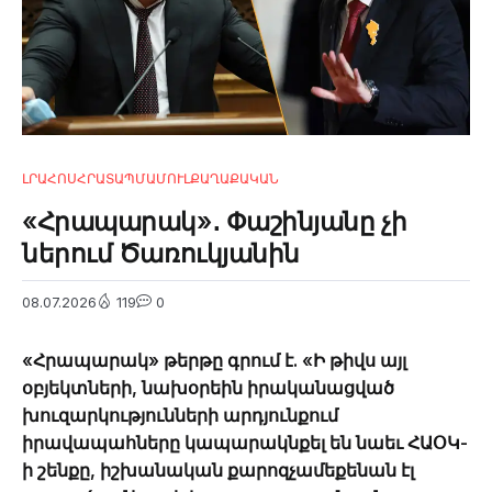
ԼՐԱՀՈՍ
ՀՐԱՏԱՊ
ՄԱՄՈՒԼ
ՔԱՂԱՔԱԿԱՆ
«Հրապարակ»․ Փաշինյանը չի
ներում Ծառուկյանին
08.07.2026
119
0
«Հրապարակ» թերթը գրում է. «Ի թիվս այլ
օբյեկտների, նախօրեին իրականացված
խուզարկությունների արդյունքում
իրավապահները կապարակնքել են նաեւ ՀԱՕԿ-
ի շենքը, իշխանական քարոզչամեքենան էլ