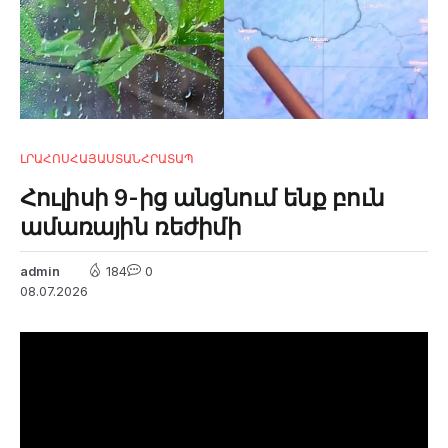
ԼՐԱՀՈՍ
ՀԱՅԱՍՏԱՆ
ՀՐԱՏԱՊ
Հուլիսի 9-ից անցնում ենք բուն
ամառային ռեժիմի
admin
184
0
08.07.2026