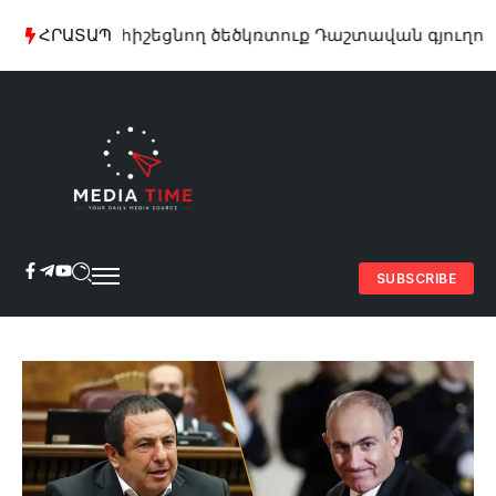
րտաֆիլմ հիշեցնող ծեծկռտուք Դաշտավան գյուղում. կ
ՀՐԱՏԱՊ
SUBSCRIBE