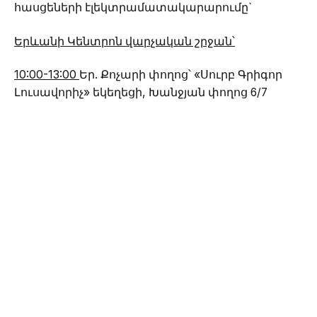
հասցեների էլեկտրամատակարարումը`
Երևանի Կենտրոն վարչական շրջան՝
10:00-13:00
Եր. Քոչարի փողոց՝ «Սուրբ Գրիգոր
Լուսավորիչ» եկեղեցի, Խանջյան փողոց 6/7
հասցե, Աղակաձև այգու 6-րդ հատված,
Նորագյուղ թաղամաս 1-369 առանձնատներ և
«Պրոմեթևս» բանկ,
11:00-15:30
Չարենցի փողոց 76/1 շենք,
13:00-17:00
Մաշտոցի փողոց 54 շենք, Կորյունի
փողոց 21, 23, 25 շենքեր, Սարյան փողոց 24, 24բ
շենքեր, Մայիսյան փողոց 66ա շենք,
Արհեստավորների փողոց 5-118 առանձնատներ,
Գրողների փողոց 1, 3 առանձնատներ, Կորի
փողոց 12, 16 առանձնատներ,