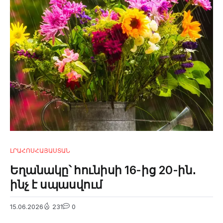
ԼՐԱՀՈՍ
ՀԱՅԱՍՏԱՆ
Եղանակը՝ հունիսի 16-ից 20-ին․
ինչ է սպասվում
15.06.2026
231
0