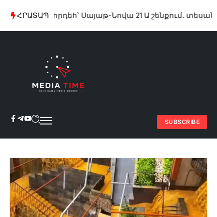
Խոշոր հրդեհ՝ Սայաթ-Նովա 21 Ա շենքում. տեսանյու
ՀՐԱՏԱՊ
SUBSCRIBE