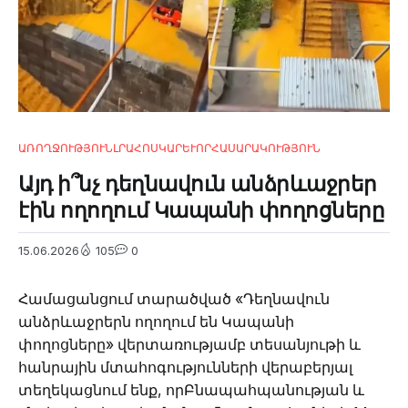
ԱՌՈՂՋՈՒԹՅՈՒՆ
ԼՐԱՀՈՍ
ԿԱՐԵՒՈՐ
ՀԱՍԱՐԱԿՈՒԹՅՈՒՆ
Այդ ի՞նչ դեղնավուն անձրևաջրեր
էին ողողում Կապանի փողոցները
15.06.2026
105
0
Համացանցում տարածված «Դեղնավուն
անձրևաջրերն ողողում են Կապանի
փողոցները» վերտառությամբ տեսանյութի և
հանրային մտահոգությունների վերաբերյալ
տեղեկացնում ենք, որԲնապահպանության և