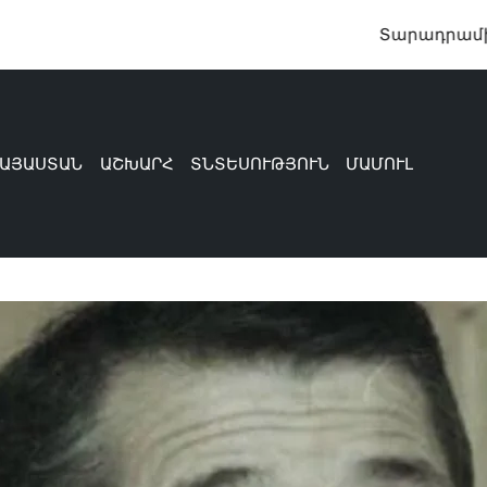
Տարադրամի փոխարժե
ԱՅԱՍՏԱՆ
ԱՇԽԱՐՀ
ՏՆՏԵՍՈՒԹՅՈՒՆ
ՄԱՄՈՒԼ