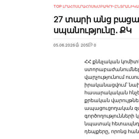
TOP ԼՐԱՀՈՍ
ԼՐԱՀՈՍ
ԽՄԲԱԳՐԻ ԸՆՏՐԱՆԻ
ԿԱ
27 տարի անց բացա
սպանությունը․ ՔԿ
05.06.2026
205
0
ՀՀ քննչական կոմի
ստորաբաժանումներո
վարչությունում ուս
իրականացվում՝ նա
հասարակական հնչեղ
քրեական վարույթներ
ապացուցողական զան
գործողությունների 
նպատակ հետապնդե
դեպքերը, որոնց հան