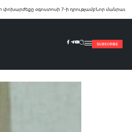
քը օգոստոսի 7-ի դրությամբ
Նոր մանրամասներ՝ 29-
SUBSCRIBE