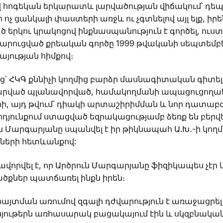
վ հոգեկան երկարատև լարվածության վիճակում՝ դեպ
 ոչ ցանկալի փաստերի առջև ու չգտնելով այլ ելք, 
 երկու կրակոցով ինքնասպանություն է գործել, ուս
արուցված քրեական գործը 1999 թվականի սեպտեմբեր
յության հիմքով։
ց՝ ՀԿԳ քննիչի կողմից բարձր մասնագիտական գիտել
րված պլանավորված, համակողմանի ապացուցողակ
ների, այդ թվում՝ դիակի արտաշիրիմման և նոր դատա
դյունքում ստացված եզրակացությամբ ձեռք են բե
ուն Մարգարյանը սպանվել է իր թիկնապահ Ա.Խ․-ի կո
ների հետևանքով:
որվել է, որ Արծրուն Մարգարյանը ֆիզիկապես չէր 
ծքներ պատճառել ինքն իրեն։
յտման առումով զգալի դժվարություն է առաջացրել 
նյութերն առհասարակ բացակայում էին և սկզբնական