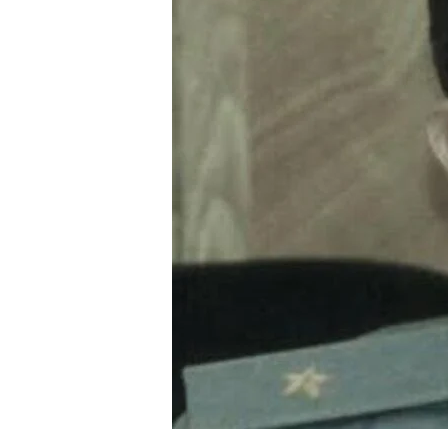
4m
2.2k
8.22k
follow