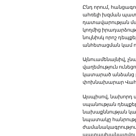
Ընդ որում, հանցագ
ահռելի խզման պատճա
դատավարության մաս
կողմից իրադարձությ
նույնիսկ որոշ դեպ
անհետացման կամ ո
Այնուամենայնիվ, չ
վաղեմություն ունեց
կատարած անձանց 
փոխնախարար Վահրա
Այսպիսով, նախորդ 
սպանության դեպքեր
նախաքննության կատ
նպատակը հանրությ
ժամանակագրություն
պատասխանատվությու