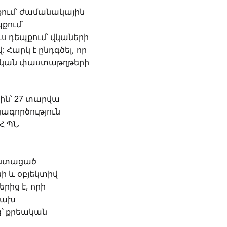
քում՝ ժամանակային
քում՝
ս դեպքում՝ վկաների
Հարկ է ընդգծել, որ
արական փաստաթղթերի
ին՝ 27 տարվա
ցագործություն
Հ ՊՆ
ն ստացած
ի և օբյեկտիվ
ից է, որի
կախ
ց՝ քրեական