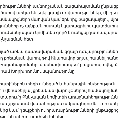
ործությունների ամբողջական բացահայտման ընթաց
ռով առկա են եղել զգալի դժվարություններ, մի դեպ
նակիցների մահվան կամ երկրից բացակայելու, մյու
ունները ոչ այնքան հստակ նկարագրելու պատճառով: 
քերում Քննչական կոմիտեն գործ է ունեցել դատավ
չնչացման հետ։
նայած առկա դատավարական զգալի դժվարություններ
ող քրեական վարույթով հնարավոր եղավ հասնել հան
բացահայտմանը, մասնավորապես՝ բացահայտվեց Հ
մ Խորխոռունու սպանությունը:
տարիներին տեղի ունեցած և հանրային հնչեցությու
ի վերաբերյալ քրեական վարույթներով համակողման
արումը Քննչական կոմիտեի առաջնահերթություններ
ան շրջանում վստահության ամրապնդումն է, որ ան
ից կամ դեպքերի ու իրադարձությունների ընթացքի
նն անխուսափելի է լինելու: