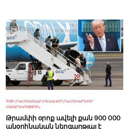
TOP ԼՐԱՀՈՍ
ԱՇԽԱՐՀ
ԳԼԽԱՎՈՐ
ԼՐԱՀՈՍ
ԿԱՐԵՒՈՐ
ՀԱՍԱՐԱԿՈՒԹՅՈՒՆ
Թրամփի օրոք ավելի քան 900 000
անօրինական ներգաղթյալ է