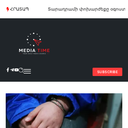
ՀՐԱՏԱՊ
Տարադրամի փոխարժեքը օգոստոսի 
SUBSCRIBE