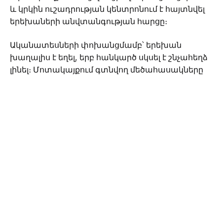
և կրկին ուշադրության կենտրոնում է հայտնվել
երեխաների անվտանգության հարցը։
Ականատեսների փոխանցմամբ՝ երեխան
խաղալիս է եղել, երբ հանկարծ սկսել է շնչահեղձ
լինել։ Մոտակայքում գտնվող մեծահասակները
փորձել են օգնություն ցուցաբերել և
շտապօգնություն կանչել, սակայն երեխայի
կյանքը փրկել չի հաջողվել։
Բժիշկները հիշեցնում են, որ հատկապես փոքր
տարիքի երեխաների դեպքում ծամոնը, ինչպես
նաև մանր առարկաները, կարող են շնչուղիների
փակման պատճառ դառնալ։ Մասնագետների
խոսքով՝ ծնողները պետք է ուշադիր լինեն և
մինչև որոշակի տարիք երեխաներին չտան
ծամոն՝ առանց վերահսկողության։