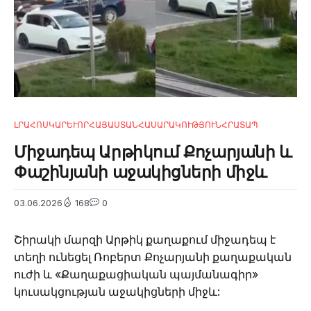
ԼՐԱՀՈՍ
ԿԱՐԵՒՈՐ
ՀԱՅԱՍՏԱՆ
ՀԱՍԱՐԱԿՈՒԹՅՈՒՆ
ՀՐԱՏԱՊ
Միջադեպ Արթիկում Քոչարյանի և
Փաշինյանի աջակիցների միջև
03.06.2026
168
0
Շիրակի մարզի Արթիկ քաղաքում միջադեպ է
տեղի ունեցել Ռոբերտ Քոչարյանի քաղաքական
ուժի և «Քաղաքացիական պայմանագիր»
կուսակցության աջակիցների միջև: