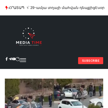
րամասներ՝ 29-ամյա տղայի մահվան դեպքից
ՀՐԱՏԱՊ
Էսօր առա
SUBSCRIBE