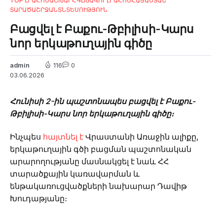
TOP ԼՐԱՀՈՍ
ԱՇԽԱՐՀ
ԳԼԽԱՎՈՐ
ԼՐԱՀՈՍ
ՀԱՅԱՍՏԱՆ
ՏԱՐԱԾԱՇՐՋԱՆ
ՏՆՏԵՍՈՒԹՅՈՒՆ
Բացվել է Բաքու-Թբիլիսի-Կարս
նոր երկաթուղային գիծը
admin
116
0
03.06.2026
Հունիսի 2-ին պաշտոնապես բացվել է Բաքու-
Թբիլիսի-Կարս նոր երկաթուղային գիծը։
Ինչպես
հայտնել է
Վրաստանի Առաջին ալիքը,
երկաթուղային գծի բացման պաշտոնական
արարողությանը մասնակցել է նաև ՀՀ
տարածքային կառավարման և
ենթակառուցվածքների նախարար Դավիթ
Խուդաթյանը։