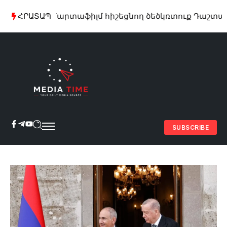
ՀՐԱՏԱՊ
Մարտաֆիլմ հիշեցնող ծեծկռտուք Դաշտավան գ
SUBSCRIBE