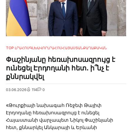
TOP ԼՐԱՀՈՍ
ԳԼԽԱՎՈՐ
ԼՐԱՀՈՍ
ՀԱՅԱՍՏԱՆ
ՔԱՂԱՔԱԿԱՆ
Փաշինյանը հեռախոսազրույց է
ունեցել Էրդողանի հետ․ ի՞նչ է
քննրակվել
03.06.2026
114
0
«Թուրքիայի նախագահ Ռեջեփ Թայիփ
Էրդողանը հեռախոսազրույց է ունեցել
Հայաստանի վարչապետ Նիկոլ Փաշինյանի
հետ, քննարկել Անկարայի և Երևանի