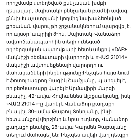
որոշմամբ ստեղծված քննչական խմբի
ղեկավար, Սպիտակի քննչական բաժնի ավագ
քննիչ Խաչատրյանի կողմից նախաձեռնված
քրեական վարույթի շրջանակներում պարզվել է,
որ այսօր՝ ապրիլի 8-ին, Սպիտակ-Վանաձոր
ավտոճանապարհին տեղի ունեցած
ողբերգական ավտովթարի հետևանքով «DAF»
մակնիշի բեռնատարի վարորդի և «ՎԱԶ 21014»
մակնիշի ավտոմեքենայի վարորդի ու
մահացածների ինքնությունը։Ինչպես հայտնում
է ֆոտոլրագրող Գագիկ Շամշյանը, պարզվել է,
որ բեռնատարը վարել է Արմավիրի մարզի
բնակիչ, 42-ամյա Հովհաննես Ալեքսանյանը, իսկ
«ՎԱԶ 21014»-ը վարել է Վանաձոր քաղաքի
բնակիչ, 30-ամյա Թաթուլ Տոնոյանը, ինչի
հետևանքով վերջինը և նրա ուղևոր, Վանաձոր
քաղաքի բնակիչ, 26-ամյա Կարմեն Բաբայանը
տեղում մահացել են։ Ինչպես ավելի վաղ դեպքի