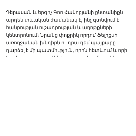
Դերասան և երգիչ Գոռ Հակոբյանի ընտանիքն
արդեն տևական ժամանակ է, ինչ գտնվում է
հանրության ուշադրության և աղոթքների
կենտրոնում։ Նրանց փոքրիկ որդու՝ Ֆելիքսի
առողջական խնդիրն ու դրա դեմ պայքարը
դարձել է մի պատմություն, որին հետևում և որի
համար սրտացավ են հազարավոր մարդիկ։
Ինչպես հայտնի է, փոքրիկ Ֆելիքսի բուժումն այս
փուլում ընթանում է Գերմանիայի լավագույն
կլինիկաներից մեկում։ Ընտանիքը
պարբերաբար տեղեկություններ է հայտնում
երեխայի վիճակի մասին՝ փորձելով կիսել թե՛
դժվարությունները, թե՛ հաջողության փոքրիկ
քայլերը։