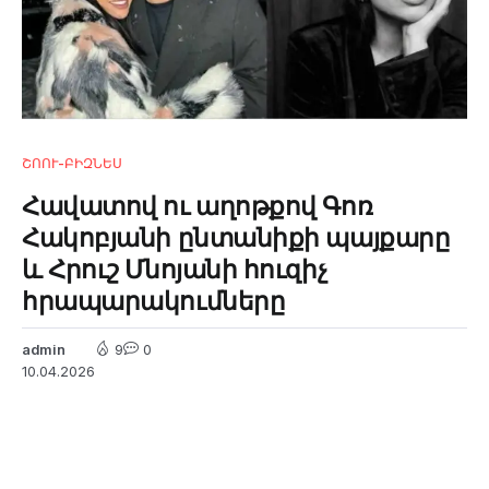
ՇՈՈՒ-ԲԻԶՆԵՍ
Հավատով ու աղոթքով Գոռ
Հակոբյանի ընտանիքի պայքարը
և Հրուշ Մնոյանի հուզիչ
հրապարակումները
admin
9
0
10.04.2026