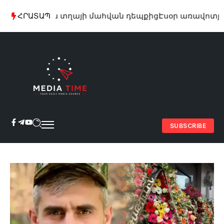
 29-ամյա տղայի մահվան դեպքից
ՀՐԱՏԱՊ
Էսօր առավոտյան շա
SUBSCRIBE