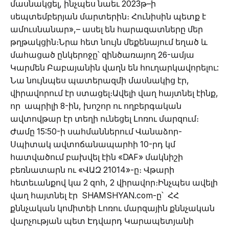
մասնակցել, ինչպես նաեւ 2023թ–ի
սեպտեմբերյան մարտերին։ Հունիսին պետք է
ամուսնանար»,– ասել են հարազատները մեր
թղթակցին։Նրա հետ նույն մեքենայում եղած և
մահացած ընկերոջը՝ զինծառայող 26-ամյա
Կարմեն Բաբայանին վաղն են հուղարկավորելու:
Նա նույնպես պատերազմի մասնակից էր,
վիրավորում էր ստացել։Ավելի վաղ հայտնել էինք,
որ ապրիլի 8-ին, խոշոր ու ողբերգական
ավտովթար էր տեղի ունեցել Լոռու մարզում։
Ժամը 15:50-ի սահմաններում Վանաձոր-
Սպիտակ ավտոճանապարհի 10-րդ կմ
հատվածում բախվել էին «DAF» մակնիշի
բեռնատարն ու «ՎԱԶ 21014»-ը։ Վթարի
հետեւանքով կա 2 զոհ, 2 վիրավոր։Ինչպես ավելի
վաղ հայտնել էր SHAMSHYAN.com-ը՝ ՀՀ
քննչական կոմիտեի Լոռու մարզային քննչական
վարչության պետ Էդվարդ Կարապետյանի