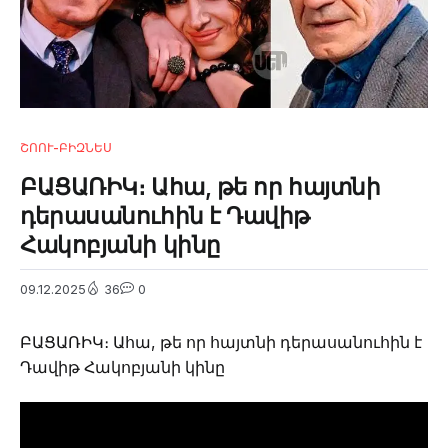
ՇՈՈՒ-ԲԻԶՆԵՍ
ԲԱՑԱՌԻԿ։ Ահա, թե որ հայտնի
դերասանուհին է Դավիթ
Հակոբյանի կինը
09.12.2025
36
0
ԲԱՑԱՌԻԿ։ Ահա, թե որ հայտնի դերասանուհին է
Դավիթ Հակոբյանի կինը