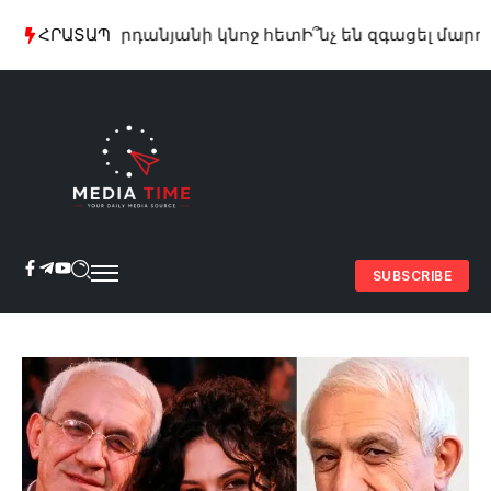
ուբեն Վարդանյանի կնոջ հետ
ՀՐԱՏԱՊ
Ի՞նչ են զգացել մարդիկ,
SUBSCRIBE