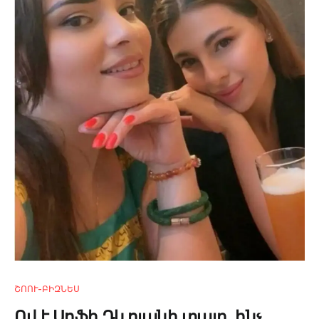
ՇՈՈՒ-ԲԻԶՆԵՍ
Ով է Սոֆի Դևոյանի տալը. ինչ