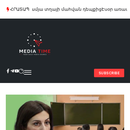
սներ՝ 29-ամյա տղայի մահվան դեպքից
ՀՐԱՏԱՊ
Էսօր առավոտյ
SUBSCRIBE