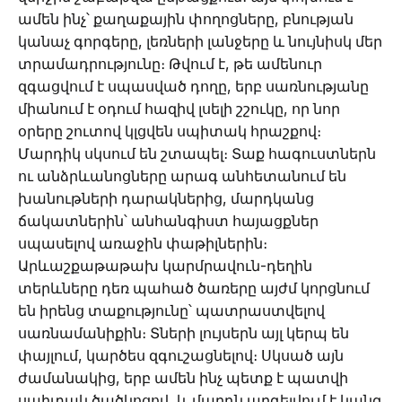
ամեն ինչ՝ քաղաքային փողոցները, բնության
կանաչ գորգերը, լեռների լանջերը և նույնիսկ մեր
տրամադրությունը։ Թվում է, թե ամենուր
զգացվում է սպասված դողը, երբ սառնությանը
միանում է օդում հազիվ լսելի շշուկը, որ նոր
օրերը շուտով կլցվեն սպիտակ հրաշքով։
Մարդիկ սկսում են շտապել։ Տաք հագուստներն
ու անձրևանոցները արագ անհետանում են
խանութների դարակներից, մարդկանց
ճակատներին՝ անհանգիստ հայացքներ
սպասելով առաջին փաթիլներին։
Արևաշքաթաթախ կարմրավուն-դեղին
տերևները դեռ պահած ծառերը այժմ կորցնում
են իրենց տաքությունը՝ պատրաստվելով
սառնամանիքին։ Տների լույսերն այլ կերպ են
փայլում, կարծես զգուշացնելով։ Սկսած այն
ժամանակից, երբ ամեն ինչ պետք է պատվի
սպիտակ ծածկոցով, և մարդն արգելվում է կանգ