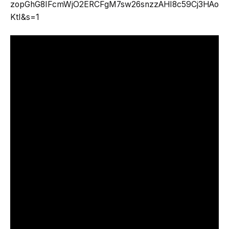
zopGhG8IFcmWjO2ERCFgM7sw26snzzAHI8c59Cj3HAo
KtI&s=1