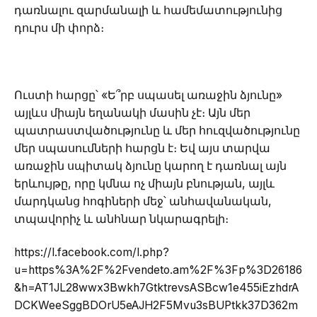
դառնալու զարմանալի և համեմատությունից
դուրս մի փորձ։
Ուստի հարցը՝ «Ե՞րբ սպասել առաջին ձյունը»
այլևս միայն եղանակի մասին չէ։ Այն մեր
պատրաստվածությունը և մեր հուզվածությունը
մեր սպասումների հարցն է։ Եվ այս տարվա
առաջին սպիտակ ձյունը կարող է դառնալ այն
երևույթը, որը կմնա ոչ միայն բնության, այլև
մարդկանց հոգիների մեջ՝ անհավանական,
տպավորիչ և անհնար նկարագրելի։
https://l.facebook.com/l.php?
u=https%3A%2F%2Fvendeto.am%2F%3Fp%3D26186
&h=AT1JL28wwx3Bwkh7GtktrevsASBcw1e455iEzhdrA
DCKWeeSggBDOrU5eAJH2F5Mvu3sBUPtkk37D362m