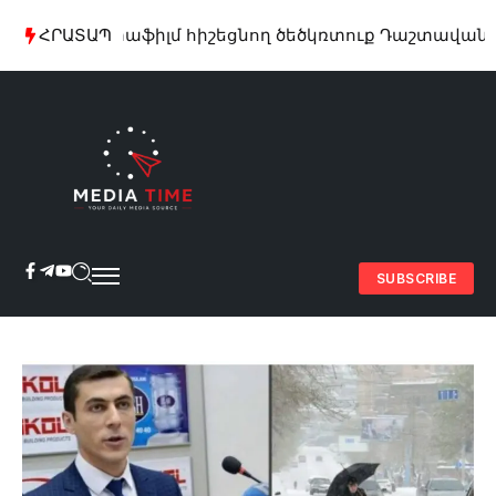
Մարտաֆիլմ հիշեցնող ծեծկռտուք Դաշտավան գյուղու
ՀՐԱՏԱՊ
SUBSCRIBE