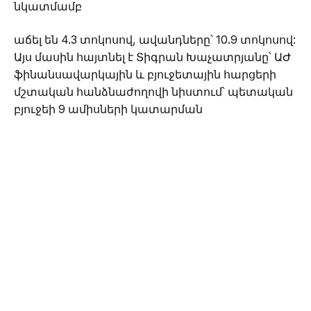
նկատմամբ
աճել են 4.3 տոկոսով, ավանդները՝ 10.9 տոկոսով:
Այս մասին հայտնել է Տիգրան Խաչատրյանը՝ ԱԺ
ֆինանսավարկային և բյուջետային հարցերի
մշտական հանձնաժողովի նիստում՝ պետական
բյուջեի 9 ամիսների կատարման
ընթացքի վերաբերյալ հաշվետվության
քննարկման ժամանակ․ «Ֆինանսական
միջնորդությունն այս տարի ունեցել է
տնտեսական ակտիվությանը համահունչ
դրական զարգացումներ:Եթե նախորդ տարվա 9
ամիսների ընթացքում առանձնացնում էինք
տնտեսությանվարկավորման ծավալների
նվազումներ, կարող ենք արձանագրել, որ այս