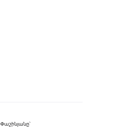
լ Փաշինյանը՝