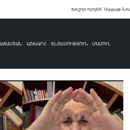
Խոշոր հրդեհ՝ Սայաթ-Նովա 21 Ա շեն
ԱՅԱՍՏԱՆ
ԱՇԽԱՐՀ
ՏՆՏԵՍՈՒԹՅՈՒՆ
ՄԱՄՈՒԼ