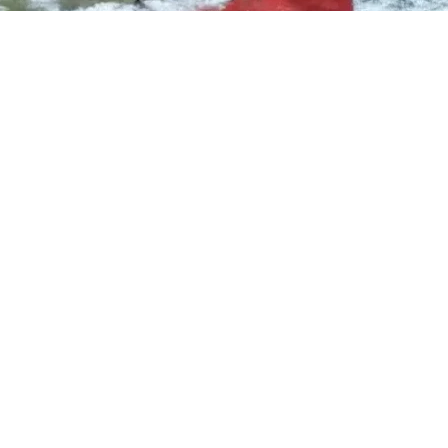
ւմներ կլինեն. եղանшկի տեսությ