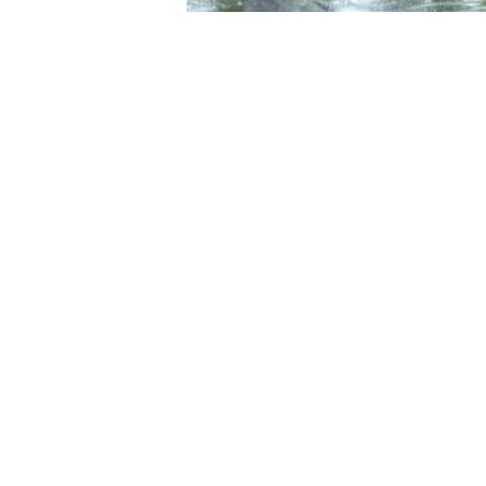
ՀԱՅԱՍՏԱՆ
Կեսօրից հետո տեղп
admin
18
0
12.10.2025