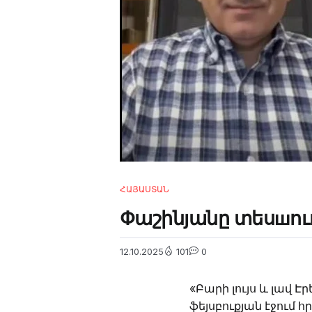
4m
2.2k
8.22k
follow
ՀԱՅԱՍՏԱՆ
Փաշինյանը տեսшուղե
12.10.2025
101
0
«Բարի լույս և լավ Է
ֆեյսբուքյան էջում