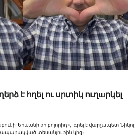
րձ է հղել ու սրտիկ ուղшրկել
րեբունի-Երևանի օր բոլորիդ»,-գրել է վարչապետ Նիկո
 հրապարակված տեսանյութին կից։