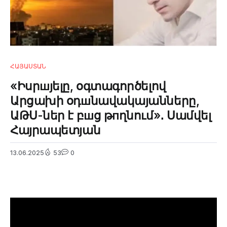
ՀԱՅԱՍՏԱՆ
«Իսրшյելը, օգտագործելով
Արցախի օդшնավակայանները,
ԱԹՍ-ներ է բшց թпղնում»․ Սամվել
Հայրապետյան
13.06.2025
53
0