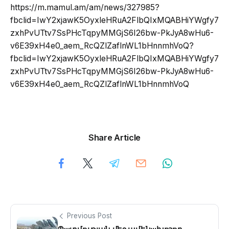
https://m.mamul.am/am/news/327985?
fbclid=IwY2xjawK5OyxleHRuA2FlbQIxMQABHiYWgfy7
zxhPvUTtv7SsPHcTqpyMMGjS6I26bw-PkJyA8wHu6-
v6E39xH4e0_aem_RcQZlZaflnWL1bHnnmhVoQ?
fbclid=IwY2xjawK5OyxleHRuA2FlbQIxMQABHiYWgfy7
zxhPvUTtv7SsPHcTqpyMMGjS6I26bw-PkJyA8wHu6-
v6E39xH4e0_aem_RcQZlZaflnWL1bHnnmhVoQ
Share Article
Previous Post