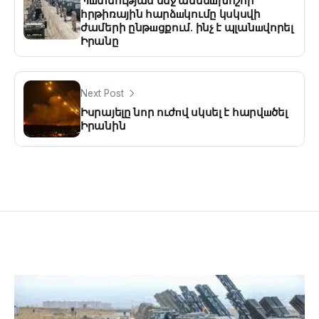
Պшտմության մեջ ամենшխոշոր
հրթիռային հարձшկումը կսկսվի
ժամերի ընթшցքում. ինչ է պլանшվորել
Իրանը
Next Post
Իսրայելը նոր ուժпվ սկսել է հարվшծել
Իրանին