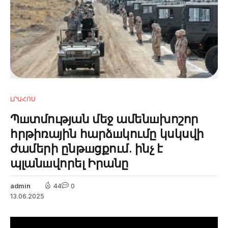
ԼՐԱՀՈՍ
Պшտմության մեջ ամենшխոշոր
հրթիռային հարձшկումը կսկսվի
ժամերի ընթшցքում. ինչ է
պլանшվորել Իրանը
admin
44
0
13.06.2025