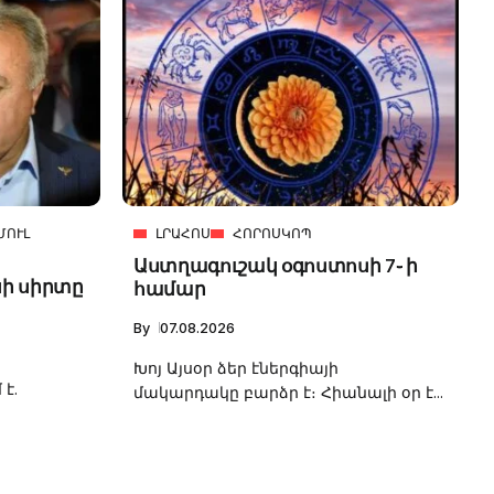
ՄՈՒԼ
ԼՐԱՀՈՍ
ՀՈՐՈՍԿՈՊ
Աստղագուշակ օգոստոսի 7֊ ի
ի սիրտը
համար
By
07.08.2026
Խոյ Այսօր ձեր էներգիայի
է.
մակարդակը բարձր է։ Հիանալի օր է...