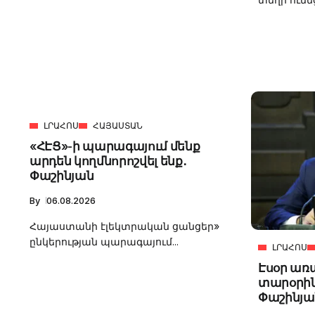
ԼՐԱՀՈՍ
ՀԱՅԱՍՏԱՆ
«ՀԷՑ»-ի պարագայում մենք
արդեն կողմնորոշվել ենք․
Փաշինյան
By
06.08.2026
Հայաստանի էլեկտրական ցանցեր»
ընկերության պարագայում...
ԼՐԱՀՈՍ
Էսօր առ
տարօրին
Փաշինյա