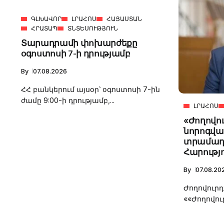
ԳԼԽԱՎՈՐ
ԼՐԱՀՈՍ
ՀԱՅԱՍՏԱՆ
ՀՐԱՏԱՊ
ՏՆՏԵՍՈՒԹՅՈՒՆ
4m
Տարադրամի փոխարժեքը
օգոստոսի 7-ի դրությամբ
2.2k
By
07.08.2026
8.22k
ՀՀ բանկերում այսօր՝ օգոստոսի 7-ին
ժամը 9:00-ի դրությամբ,...
ԼՐԱՀՈՍ
follow
«Ժողովու
նորոգվա
տրամադր
Հարությ
By
07.08.20
Ժողովուրդ
««Ժողովու