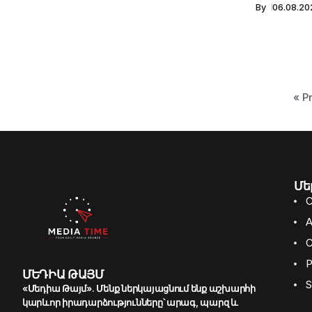
By
06.08.20
« P
Մե
C
A
C
P
ՄԵԴԻԱ ԹԱՅՄ
S
«Մեդիա Թայմ». Մենք ներկայացնում ենք աշխարհի
կարևոր իրադարձությունները՝ արագ, պարզ և