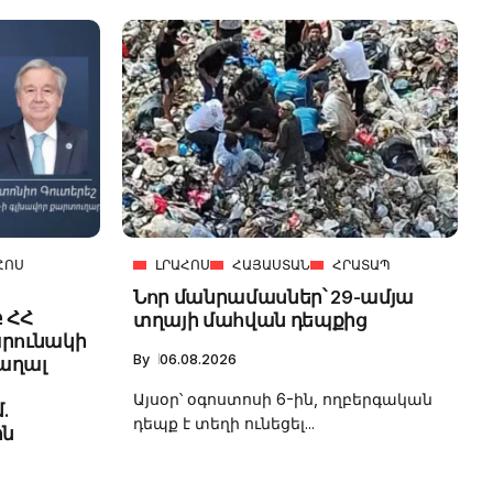
ՀՈՍ
ԼՐԱՀՈՍ
ՀԱՅԱՍՏԱՆ
ՀՐԱՏԱՊ
Նոր մանրամասներ՝ 29-ամյա
 ՀՀ
տղայի մահվան դեպքից
արունակի
By
06.08.2026
աղալ
Այսօր՝ օգոստոսի 6-ին, ողբերգական
.
դեպք է տեղի ունեցել...
ին