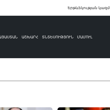
Երթևեկության կազմակերպ
ԱՅԱՍՏԱՆ
ԱՇԽԱՐՀ
ՏՆՏԵՍՈՒԹՅՈՒՆ
ՄԱՄՈՒԼ