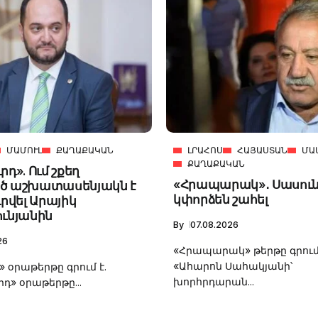
ՄԱՄՈՒԼ
ՔԱՂԱՔԱԿԱՆ
ԼՐԱՀՈՍ
ՀԱՅԱՍՏԱՆ
ՄԱ
ՔԱՂԱՔԱԿԱՆ
րդ». Ում շքեղ
«Հրապարակ»․ Սասուն
ծ աշխատասենյակն է
կփորձեն շահել
վել Արայիկ
ունյանին
By
07.08.2026
26
«Հրապարակ» թերթը գրում 
«Ահարոն Սահակյանի՝
» օրաթերթը գրում է.
խորհրդարան...
րդ» օրաթերթը...