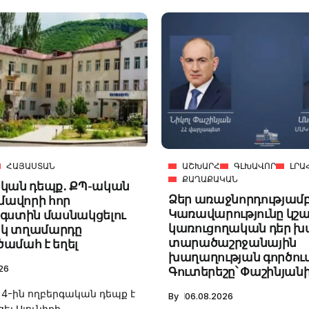
ՀԱՅԱՍՏԱՆ
ԱՇԽԱՐՀ
ԳԼԽԱՎՈՐ
ԼՐԱ
ՔԱՂԱՔԱԿԱՆ
կան դեպք․ ՔՊ-ական
Ձեր առաջնորդությամբ
ավորի հոր
Կառավարությունը կշ
գստին մասնակցելու
կառուցողական դեր խ
կ տղամարդը
տարածաշրջանային
ամահ է եղել
խաղաղության գործում
26
Գուտերեշը՝ Փաշինյան
4-ին ողբերգական դեպք է
By
06.08.2026
ել Սյունիքի...