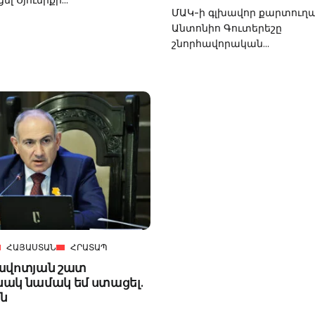
ՄԱԿ-ի գլխավոր քարտուղ
Անտոնիո Գուտերեշը
շնորհավորական...
ՀԱՅԱՍՏԱՆ
ՀՐԱՏԱՊ
ավոտյան շատ
ակ նամակ եմ ստացել.
ն