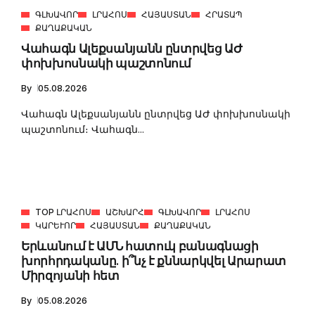
ԳԼԽԱՎՈՐ
ԼՐԱՀՈՍ
ՀԱՅԱՍՏԱՆ
ՀՐԱՏԱՊ
ՔԱՂԱՔԱԿԱՆ
Վահագն Ալեքսանյանն ընտրվեց ԱԺ
փոխխոսնակի պաշտոնում
By
05.08.2026
Վահագն Ալեքսանյանն ընտրվեց ԱԺ փոխխոսնակի
պաշտոնում։ Վահագն...
TOP ԼՐԱՀՈՍ
ԱՇԽԱՐՀ
ԳԼԽԱՎՈՐ
ԼՐԱՀՈՍ
ԿԱՐԵՒՈՐ
ՀԱՅԱՍՏԱՆ
ՔԱՂԱՔԱԿԱՆ
Երևանում է ԱՄՆ հատուկ բանագնացի
խորհրդականը. ի՞նչ է քննարկվել Արարատ
Միրզոյանի հետ
By
05.08.2026