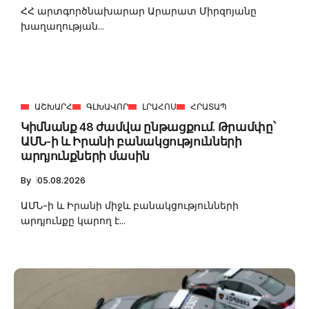
ՀՀ արտգործնախարար Արարատ Միրզոյանը
խաղաղության...
ԱՇԽԱՐՀ
ԳԼԽԱՎՈՐ
ԼՐԱՀՈՍ
ՀՐԱՏԱՊ
Կիմնանք 48 ժամվա ընթացքում. Թրամփը՝
ԱՄՆ-ի և Իրանի բանակցությունների
արդյունքների մասին
By
05.08.2026
ԱՄՆ-ի և Իրանի միջև բանակցությունների
արդյունքը կարող է...