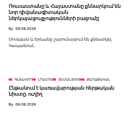
Ռուսաստանը և Հայաստանը քննարկում են
նոր դիվանագիտական
ներկայացուցչությունների բացումը
By
06.08.2026
Մոսկվան և Երևանը շարունակում են քննարկել
Կապանում...
ԳԼԽԱՎՈՐ
ԼՐԱՀՈՍ
ՏԵՍԱՆՅՈՒԹ
ՔԱՂԱՔԱԿԱՆ
Ընթանում է կառավարության հերթական
նիստը. ուղիղ
By
06.08.2026