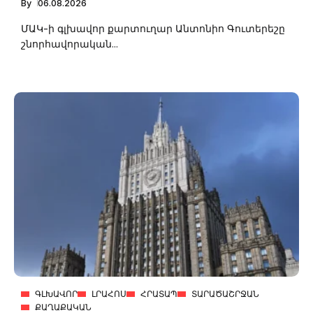
By
06.08.2026
ՄԱԿ-ի գլխավոր քարտուղար Անտոնիո Գուտերեշը
շնորհավորական...
ԳԼԽԱՎՈՐ
ԼՐԱՀՈՍ
ՀՐԱՏԱՊ
ՏԱՐԱԾԱՇՐՋԱՆ
ՔԱՂԱՔԱԿԱՆ