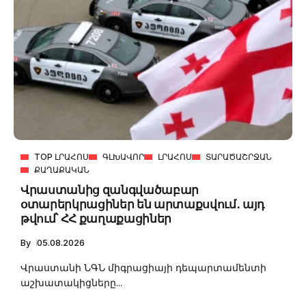
TOP ԼՐԱՀՈՍ
ԳԼԽԱՎՈՐ
ԼՐԱՀՈՍ
ՏԱՐԱԾԱՇՐՋԱՆ
ՔԱՂԱՔԱԿԱՆ
Վրաստանից զանգվածաբար
օտարերկրացիներ են արտաքսվում․ այդ
թվում՝ ՀՀ քաղաքացիներ
By
05.08.2026
Վրաստանի ՆԳՆ միգրացիայի դեպարտամենտի
աշխատակիցները...