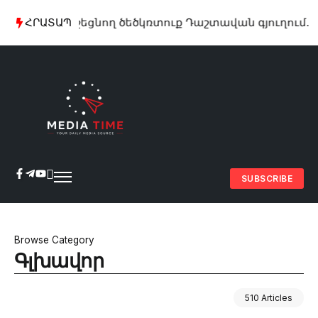
ֆիլմ հիշեցնող ծեծկռտուք Դաշտավան գյուղում. կա 1
ՀՐԱՏԱՊ
SUBSCRIBE
Browse Category
Գլխավոր
510 Articles