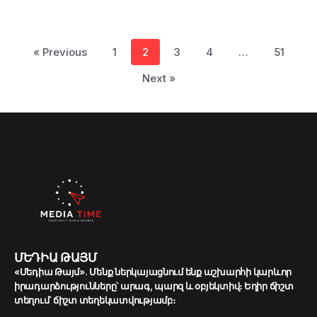
« Previous
1
2
3
4
…
51
Next »
ՄԵԴԻԱ ԹԱՅՄ
«Մեդիա Թայմ». Մենք ներկայացնում ենք աշխարհի կարևոր
իրադարձությունները՝ արագ, պարզ և օբյեկտիվ։ Եղիր ճիշտ
տեղում՝ ճիշտ տեղեկատվությամբ։