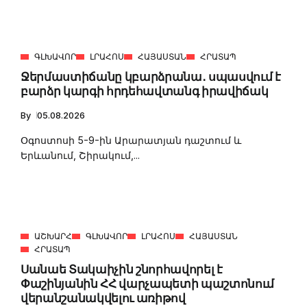
ԳԼԽԱՎՈՐ
ԼՐԱՀՈՍ
ՀԱՅԱՍՏԱՆ
ՀՐԱՏԱՊ
Ջերմաստիճանը կբարձրանա․ սպասվում է
բարձր կարգի հրդեհավտանգ իրավիճակ
By
05.08.2026
Օգոստոսի 5-9-ին Արարատյան դաշտում և
Երևանում, Շիրակում,...
ԱՇԽԱՐՀ
ԳԼԽԱՎՈՐ
ԼՐԱՀՈՍ
ՀԱՅԱՍՏԱՆ
ՀՐԱՏԱՊ
Սանաե Տակաիչին շնորհավորել է
Փաշինյանին ՀՀ վարչապետի պաշտոնում
վերանշանակվելու առիթով