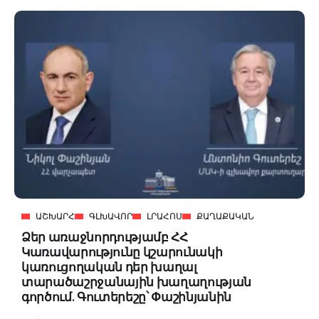
ԱՇԽԱՐՀ
ԳԼԽԱՎՈՐ
ԼՐԱՀՈՍ
ՔԱՂԱՔԱԿԱՆ
Ձեր առաջնորդությամբ ՀՀ
Կառավարությունը կշարունակի
կառուցողական դեր խաղալ
տարածաշրջանային խաղաղության
գործում. Գուտերեշը՝ Փաշինյանին